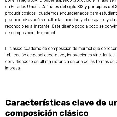
por el
19siglo XIX
, El papel jaspeado producido en masa se h
en Estados Unidos..
A finales del siglo XIX y principios del 
producir cosidos., cuadernos encuadernados para estudiant
practicidad: ayudó a ocultar la suciedad y el desgaste y al
reconocibles al instante.. Este diseño poco a poco se convirt
de composición de mármol..
El clásico cuaderno de composición de mármol que conocemo
fabricación de papel decorativo., innovaciones vinculantes
convirtiéndose en última instancia en una de las formas de
impresa..
Características clave de 
composición clásico