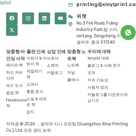
tpilot
printing@xinyiprint.c
위챗
No.3 Fire Road, Fuling
Industry Park,탕 스미,
xintang, Zengcheng 지구,
광저우, 중국 511340
맞춤형 바
출판 인쇄
상업 인쇄
맞춤형 노
우리에 대해
인딩 서적
어린이 & 어
브로셔
트북
Xinyi에 대해
린이 책
페이퍼 백
노트북
소책자
블로그 & 사례 연구
색칠하기
하드 커버
저널
카탈로그
조작
책
서적
플래너
지속 가능성
교과서
보드 도서
사용자 정의
통합 문서
팝업 책
카탈로그를 다운로드하
소설 & 새로
Flexibound
십시오
운 책
책
잡지
저작권 © 2026 ，광저우 시니 프린팅 (Guangzhou Xinyi Printing
Co.), Ltd. 모든 권리 보유.