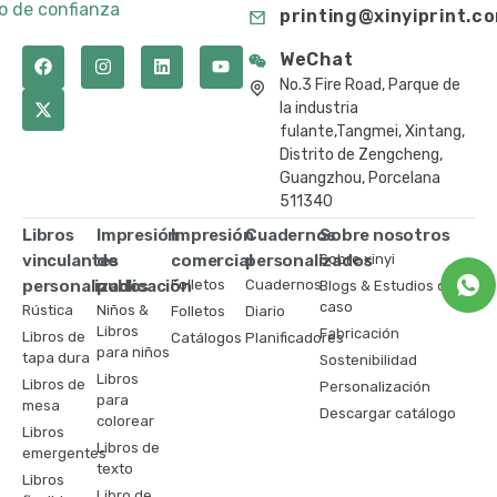
to de confianza
printing@xinyiprint.c
WeChat
No.3 Fire Road, Parque de
la industria
fulante,Tangmei, Xintang,
Distrito de Zengcheng,
Guangzhou, Porcelana
511340
Libros
Impresión
Impresión
Cuadernos
Sobre nosotros
vinculantes
de
comercial
personalizados
Sobre xinyi
personalizados
publicación
Folletos
Cuadernos
Blogs & Estudios de
caso
Rústica
Niños &
Folletos
Diario
Libros
Fabricación
Libros de
Catálogos
Planificadores
para niños
tapa dura
Sostenibilidad
Libros
Libros de
Personalización
para
mesa
Descargar catálogo
colorear
Libros
Libros de
emergentes
texto
Libros
Libro de