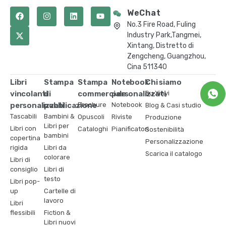
WeChat
No.3 Fire Road, Fuling
Industry Park,Tangmei,
Xintang, Distretto di
Zengcheng, Guangzhou,
Cina 511340
Libri
Stampa
Stampa
Notebook
Chi siamo
vincolanti
di
commerciale
personalizzati
Su Xinyi
personalizzati
pubblicazione
Brochure
Notebook
Blog & Casi studio
Tascabili
Bambini &
Opuscoli
Riviste
Produzione
Libri per
Libri con
Cataloghi
Pianificatori
Sostenibilità
bambini
copertina
Personalizzazione
rigida
Libri da
Scarica il catalogo
colorare
Libri di
consiglio
Libri di
testo
Libri pop-
up
Cartelle di
lavoro
Libri
flessibili
Fiction &
Libri nuovi