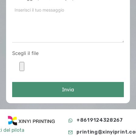
Scegli il file
Invia
+8619124328267
i del pilota
printing@xinyiprint.c