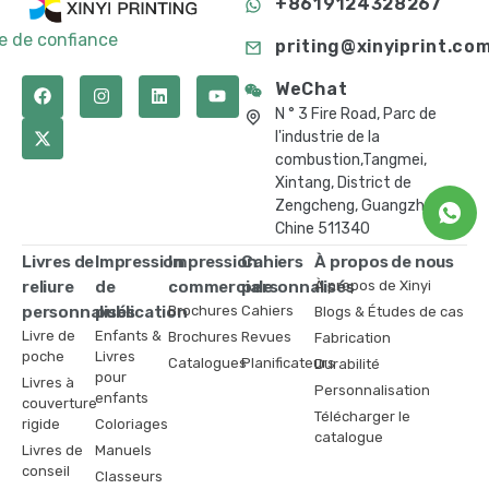
+8619124328267
te de confiance
priting@xinyiprint.co
WeChat
N ° 3 Fire Road, Parc de
l'industrie de la
combustion,Tangmei,
Xintang, District de
Zengcheng, Guangzhou,
Chine 511340
Livres de
Impression
Impression
Cahiers
À propos de nous
reliure
de
commerciale
personnalisés
À propos de Xinyi
personnalisés
publication
Brochures
Cahiers
Blogs & Études de cas
Livre de
Enfants &
Brochures
Revues
Fabrication
poche
Livres
Catalogues
Planificateurs
Durabilité
pour
Livres à
Personnalisation
enfants
couverture
Télécharger le
rigide
Coloriages
catalogue
Livres de
Manuels
conseil
Classeurs