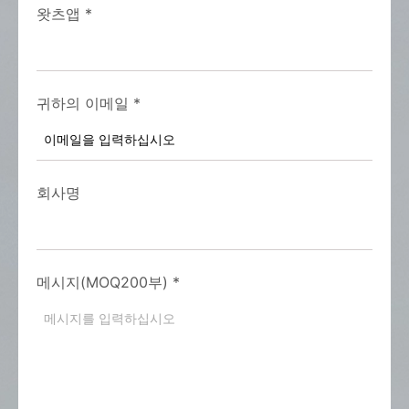
왓츠앱
*
귀하의 이메일
*
회사명
메시지(MOQ200부)
*