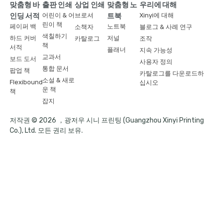
맞춤형 바
출판 인쇄
상업 인쇄
맞춤형 노
우리에 대해
인딩 서적
어린이 & 어
브로셔
트북
Xinyi에 대해
린이 책
페이퍼 백
노트북
소책자
블로그 & 사례 연구
색칠하기
하드 커버
저널
카탈로그
조작
책
서적
플래너
지속 가능성
교과서
보드 도서
사용자 정의
통합 문서
팝업 책
카탈로그를 다운로드하
소설 & 새로
Flexibound
십시오
운 책
책
잡지
저작권 © 2026 ，광저우 시니 프린팅 (Guangzhou Xinyi Printing
Co.), Ltd. 모든 권리 보유.