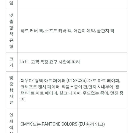
임
맞
춤
형
하드 커버 책, 소프트 커버 책, 어린이 예약, 골판지 책
책
유
형
크
l x h - 고객 특정 요구 사항에 따라
기
맞
씌우다: 광택 아트 페이퍼 (C1S/C2S), 매트 아트 페이퍼,
춤
크래프트 팬시 페이퍼, 직물 + 종이 판,면지 & 내부에: 광
형
택/매트 아트 페이퍼, 실크 페이퍼, 우드없는 종이, 멋진 종
자
이
료
인
쇄
CMYK 또는 PANTONE COLORS (EU 환경 잉크)
색