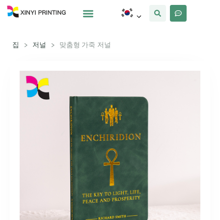
사용자 정의
왜 Xinyi
우리에 대해
집
>
저널
>
맞춤형 가죽 저널