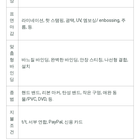
상
표
면
라미네이션, 핫 스탬핑, 광택, UV, 엠보싱/ enbossing, 주
마
름, 등.
감
맞
춤
형
바느질 바인딩, 완벽한 바인딩, 안장 스티칭, 나선형 결합,
바
설치
인
딩
종
핸드 밴드, 리본 마커, 탄성 밴드, 작은 구멍, 애완 동
범
물/PVC, DVD, 등.
지
불
t/t, 서부 연합, PayPal, 신용 카드
조
건