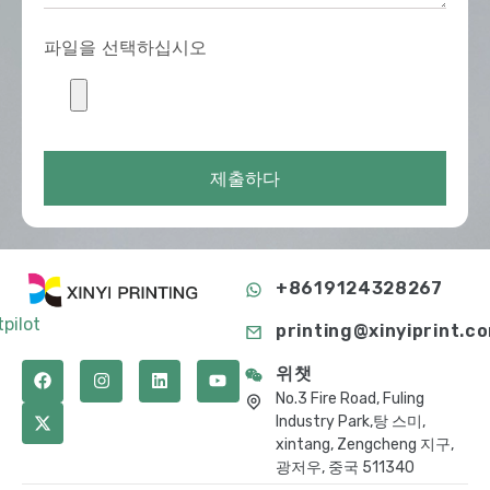
파일을 선택하십시오
제출하다
+8619124328267
tpilot
printing@xinyiprint.c
위챗
No.3 Fire Road, Fuling
Industry Park,탕 스미,
xintang, Zengcheng 지구,
광저우, 중국 511340