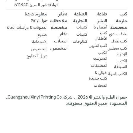
قوانغتشو, الصين 511340
كتب
طباعة
الطباعة
دفاتر
معلومات عنا
ملزمة
النشر
التجارية
ملاحظات
حول Xinyi
مخصصة
أطفال &
كتيبات
مخصصة
المدونات & دراسات الحالة
كتب
غلاف عادي
دفاتر
كتيبات
تصنيع
الأطفال
كتب غلاف
المجلات
كتالوجات
الاستدامة
كتب التلوين
كتب مجلس
المخططون
التخصيص
الكتب
الإدارة
تنزيل الكتالوج
المدرسية
الكتب
المصنفات
المنبثقة
خيالي &
الكتب المرنة
كتب جديدة
المجلات
حقوق الطبع والنشر © 2026 ，شركة Guangzhou Xinyi Printing Co.,
المحدودة. جميع الحقوق محفوظة.