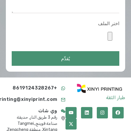
اختر الملف
يُقدِّم
+8619124328267
طيار الثقة
printing@xinyiprint.com
وي شات
رقم 3 طريق النار, حديقة
صناعة فوينج,Tangmei,
Xintang, منطقة Zengcheng,