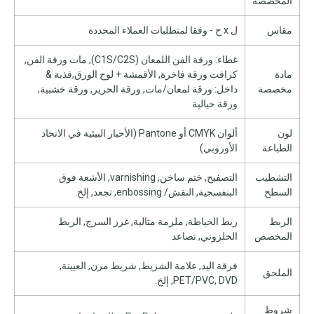
المخصصة
مقاس
ل x ح - وفقا لمتطلبات العملاء المحددة
غطاء: ورقة الفن اللمعان (C1S/C2S), مات ورقة الفن,
مادة
كرافت ورقة فاخرة, الأقمشة + لوح الورق,فذبة &
مخصصة
داخل: ورقة لمعان/مات, ورقة الحرير, ورقة خشبية,
ورقة خيالية
لون
ألوان CMYK أو Pantone (الأحبار البيئية في الاتحاد
الطباعة
الأوروبي)
التشطيب
التصفيح, ختم ساخن, varnishing, الأشعة فوق
السطح
البنفسجية, النقش/ enbossing, تجعد, إلخ.
الربط
ربط الخياطة, ملزمة مثالية, غرز السرج, الربط
المخصص
الحلزوني, تصاعد
فرقة اليد, علامة الشريط, شريط مرن, العيينة,
الملحق
PET/PVC, DVD, إلخ.
شروط