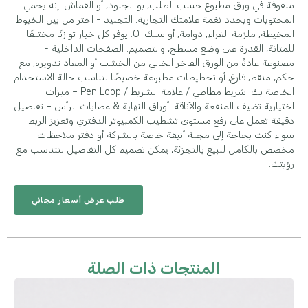
ملفوفة في ورق مطبوع حسب الطلب, بو الجلود, أو القماش. إنه يحمي
المحتويات ويحدد نغمة علامتك التجارية. التجليد - اختر من بين الخيوط
المخيطة, ملزمة الغراء, دوامة, أو سلك-O. يوفر كل خيار توازنًا مختلفًا
للمتانة, القدرة على وضع مسطح, والتصميم. الصفحات الداخلية -
مصنوعة عادةً من الورق الفاخر الخالي من الخشب أو المعاد تدويره, مع
حكم, منقط, فارغ, أو تخطيطات مطبوعة خصيصًا لتناسب حالة الاستخدام
الخاصة بك. شريط مطاطي / علامة الشريط / Pen Loop – ميزات
اختيارية تضيف المنفعة والأناقة. أوراق النهاية & عصابات الرأس – تفاصيل
دقيقة تعمل على رفع مستوى تشطيب الكمبيوتر الدفتري وتعزيز الربط.
سواء كنت بحاجة إلى مجلة أنيقة خاصة بالشركة أو دفتر ملاحظات
مخصص بالكامل للبيع بالتجزئة, يمكن تصميم كل التفاصيل لتتناسب مع
رؤيتك.
طلب عرض أسعار مجاني
المنتجات ذات الصلة