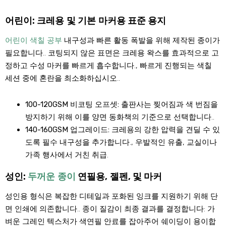
어린이: 크레용 및 기본 마커용 표준 용지
어린이 색칠 공부
내구성과 빠른 활동 폭발을 위해 제작된 종이가
필요합니다.. 코팅되지 않은 표면은 크레용 왁스를 효과적으로 고
정하고 수성 마커를 빠르게 흡수합니다., 빠르게 진행되는 색칠
세션 중에 혼란을 최소화하십시오..
100-120GSM 비코팅 오프셋:
출판사는 찢어짐과 색 번짐을
방지하기 위해 이를 양면 동화책의 기준으로 선택합니다..
140-160GSM 업그레이드:
크레용의 강한 압력을 견딜 수 있
도록 필수 내구성을 추가합니다., 우발적인 유출, 교실이나
가족 행사에서 거친 취급.
성인:
두꺼운 종이
연필용, 젤펜, 및 마커
성인용 형식은 복잡한 디테일과 포화된 잉크를 지원하기 위해 단
면 인쇄에 의존합니다.. 종이 질감이 최종 결과를 결정합니다: 가
벼운 그레인 텍스처가 색연필 안료를 잡아주어 쉐이딩이 용이합