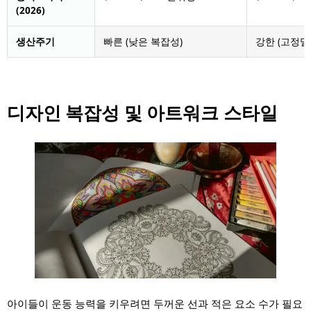
(2026)
생산주기
빠른 (낮은 복잡성)
강한 (고정밀 
디자인 복잡성 및 아트워크 스타일
아이들이 운동 능력을 키우려면 두꺼운 선과 적은 요소 수가 필요