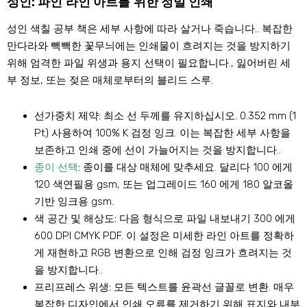
성인: 파인 라인 아트를 위한 정밀 인쇄
성인 색칠 공부 책은 세부 사항에 따라 살거나 죽습니다.. 복잡한
만다라와 빽빽한 꽃무늬에는 인쇄물이 흐려지는 것을 방지하기
위해 엄격한 파일 위생과 용지 선택이 필요합니다., 잃어버린 세
부 정보, 또는 젖은 매체로부터의 블리드 스루.
선가중치 제약:
최소 선 두께를 유지하십시오. 0.352 mm (1
Pt) 사용하여 100% K 검정 잉크. 이는 복잡한 세부 사항을
보존하고 인쇄 중에 선이 가늘어지는 것을 방지합니다..
종이 선택
:
종이를 대상 매체에 맞추세요. 달리다 100 에게
120 색연필용 gsm, 또는 업그레이드 160 에게 180 알코올
기반 잉크용 gsm.
색 공간 및 해상도:
다음 형식으로 파일 내보내기 300 에게
600 DPI CMYK PDF. 이 설정은 미세한 라인 아트를 정확하
게 재현하고 RGB 변환으로 인해 검정 잉크가 흐려지는 것
을 방지합니다..
프리프레스 위생:
모든 텍스트를 윤곽선 글꼴로 변환. 매우
복잡한 디자인에서 인쇄 오류를 제거하기 위해 표지와 내부