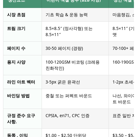
생산요소
어린이 색칠 공부 (B2B 사양)
성인 색칠 공
시장 초점
기초 학습 & 운동 능력
마음챙김, 스
트림 크기
8.5×8.5″ (정사각형) 또는
8.5×11″ 
8.5×11″
맷
페이지 수
30-50 페이지 (경량)
70-100+ 
용지 사양
100-120GSM 비코팅 (크레용
160-190G
친화적인)
라인 아트 벡터
3-5px 굵은 윤곽선
1-2px 초
바인딩 방법
중철 또는 퍼펙트 바운드
나선, 와이어
트 바운드
규정 준수 요구
CPSIA, en71, CPC 인증
표준 일반 제
사항.
동쪽 . 이익
$1.00 – $2.50 단위당
$3.50 – $5