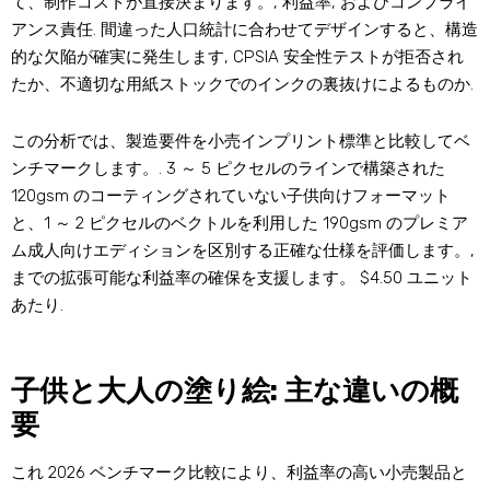
て、制作コストが直接決まります。, 利益率, およびコンプライ
アンス責任. 間違った人口統計に合わせてデザインすると、構造
的な欠陥が確実に発生します, CPSIA 安全性テストが拒否され
たか、不適切な用紙ストックでのインクの裏抜けによるものか.
この分析では、製造要件を小売インプリント標準と比較してベ
ンチマークします。. 3 ～ 5 ピクセルのラインで構築された
120gsm のコーティングされていない子供向けフォーマット
と、1 ～ 2 ピクセルのベクトルを利用した 190gsm のプレミア
ム成人向けエディションを区別する正確な仕様を評価します。,
までの拡張可能な利益率の確保を支援します。 $4.50 ユニット
あたり.
子供と大人の塗り絵: 主な違いの概
要
これ 2026 ベンチマーク比較により、利益率の高い小売製品と