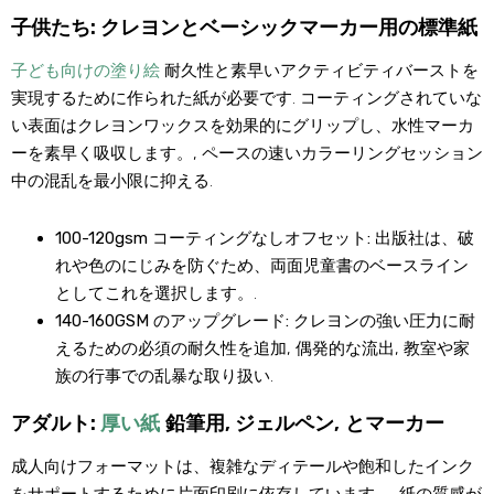
子供たち: クレヨンとベーシックマーカー用の標準紙
子ども向けの塗り絵
耐久性と素早いアクティビティバーストを
実現するために作られた紙が必要です. コーティングされていな
い表面はクレヨンワックスを効果的にグリップし、水性マーカ
ーを素早く吸収します。, ペースの速いカラーリングセッション
中の混乱を最小限に抑える.
100-120gsm コーティングなしオフセット:
出版社は、破
れや色のにじみを防ぐため、両面児童書のベースライン
としてこれを選択します。.
140-160GSM のアップグレード:
クレヨンの強い圧力に耐
えるための必須の耐久性を追加, 偶発的な流出, 教室や家
族の行事での乱暴な取り扱い.
アダルト:
厚い紙
鉛筆用, ジェルペン, とマーカー
成人向けフォーマットは、複雑なディテールや飽和したインク