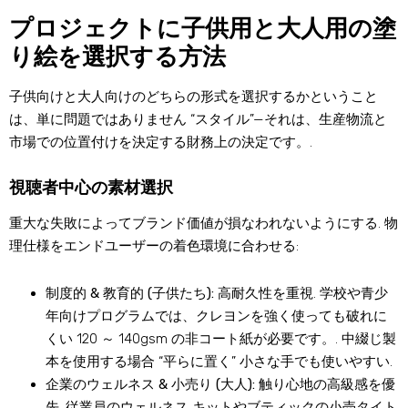
プロジェクトに子供用と大人用の塗
り絵を選択する方法
子供向けと大人向けのどちらの形式を選択するかということ
は、単に問題ではありません “スタイル”—それは、生産物流と
市場での位置付けを決定する財務上の決定です。.
視聴者中心の素材選択
重大な失敗によってブランド価値が損なわれないようにする. 物
理仕様をエンドユーザーの着色環境に合わせる:
制度的 & 教育的 (子供たち):
高耐久性を重視. 学校や青少
年向けプログラムでは、クレヨンを強く使っても破れに
くい 120 ～ 140gsm の非コート紙が必要です。. 中綴じ製
本を使用する場合 “平らに置く” 小さな手でも使いやすい.
企業のウェルネス & 小売り (大人):
触り心地の高級感を優
先. 従業員のウェルネス キットやブティックの小売タイト