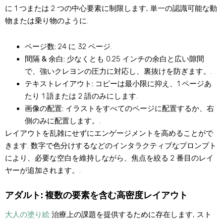
に 1 つまたは 2 つの中心要素に制限します, 単一の認識可能な動
物または乗り物のように.
ページ数:
24 に 32 ページ.
間隔 & 余白:
少なくとも 0.25 インチの余白と広い隙間
で、強いクレヨンの圧力に対応し、裏抜けを防ぎます。.
テキストレイアウト:
コピーは最小限に抑え、1 ページあ
たり 1 語または 2 語のみにします.
画像の配置:
イラストをすべてのページに配置するか、右
側のみに配置します。.
レイアウトを乱雑にせずにエンゲージメントを高めることがで
きます. 数字で色分けするなどのインタラクティブなプロンプト
により、必要な空白を維持しながら、焦点を絞る 2 番目のレイ
ヤーが追加されます。.
アダルト: 複数の要素を含む高密度レイアウト
大人の塗り絵
治療上の課題を提供するために存在します, スト