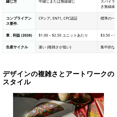
綴じ方
中綴じまたは無線綴じ
スパイラル,
き無線綴
コンプライアン
CPシア, EN71, CPC認証
標準の一
ス要件.
東 . 利益 (2026)
$1.00 – $2.50 ユニットあたり
$3.50 –
生産サイクル
速い (複雑さが低い)
集中的な 
デザインの複雑さとアートワークの
スタイル