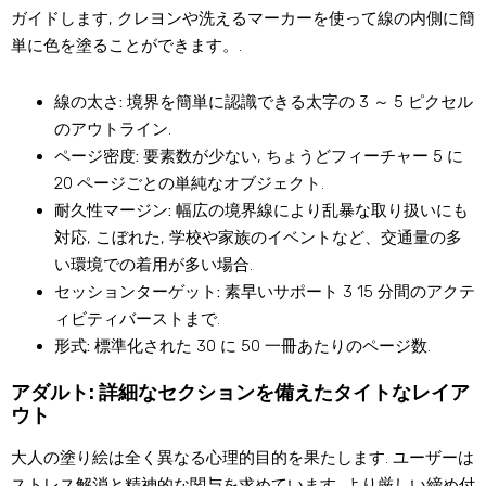
ガイドします, クレヨンや洗えるマーカーを使って線の内側に簡
単に色を塗ることができます。.
線の太さ:
境界を簡単に認識できる太字の 3 ～ 5 ピクセル
のアウトライン.
ページ密度:
要素数が少ない, ちょうどフィーチャー 5 に
20 ページごとの単純なオブジェクト.
耐久性マージン:
幅広の境界線により乱暴な取り扱いにも
対応, こぼれた, 学校や家族のイベントなど、交通量の多
い環境での着用が多い場合.
セッションターゲット:
素早いサポート 3 15 分間のアクテ
ィビティバーストまで.
形式:
標準化された 30 に 50 一冊あたりのページ数.
アダルト: 詳細なセクションを備えたタイトなレイア
ウト
大人の塗り絵は全く異なる心理的目的を果たします. ユーザーは
ストレス解消と精神的な関与を求めています, より厳しい締め付