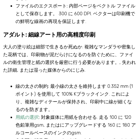
ファイルのエクスポート:
内部ページをベクトル ファイル
として保存します。 300 に 600 DPI. ベクターは印刷機で
の鮮明な線画の再現を保証します.
アダルト: 細線アート用の高精度印刷
大人の塗り絵は細部で生きるか死ぬか. 複雑なマンダラや密集し
た花柄では、印刷物が泥だらけになるのを防ぐために、ファイ
ルの衛生管理と紙の選択を厳密に行う必要があります。, 失われ
た詳細, または湿った媒体からのにじみ.
線の太さの制約:
最小線の太さを維持します 0.352 mm (1
ポイント) を使用して 100% Kブラックインク. これによ
り、複雑なディテールが保持され、印刷中に線が細くな
るのを防ぎます。.
用紙の選択
:
対象媒体に用紙を合わせる. 走る 100 に 120
色鉛筆用gsm, またはにアップグレードする 160 に 180 ア
ルコールベースのインクのgsm.