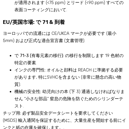
が適用されます (<75 ppm) とリード (<90 ppm) すべての
表面コーティングにおいて.
EU/英国市場: で 71 & 到着
ヨーロッパでの流通には CE/UKCA マークが必要です (最小
5mm) および正式な適合宣言書 (文書管理).
で 71-3 (有毒元素の移行):
の移行を制限します 19 色材の
特定の要素.
インクの専門性:
オイルと顔料は REACH に準拠する必要
があります, 特にSVHCを含まない (非常に懸念の高い物
質).
機械の安全性:
幼児向けの本 (下 3) 通過しなければなりま
せん “小さな部品” 窒息の危険を防ぐためのシリンダーテ
スト.
チップ用:
必ず製品安全データシートを要求してください
(MSDS) 輸入通関を保証するために、大量生産を開始する前にイ
ンクと紙の在庫を確保します。.