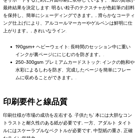
をサポートするために片面印刷に依存しています。. 紙の質感が
最終結果を決定します: 明るい粒子のテクスチャが色鉛筆の顔料
を保持し、簡単にシェーディングできます。, 滑らかなコーティ
ング仕上げにより、アルコールマーカーやゲルペンは鮮明に仕
上がります。, きれいなライン.
190gsm+ ヘビーウェイト:
長時間のセッション中に重い
インクが裏ページににじむのを防ぎます。.
250-300gsm プレミアムカードストック:
インクの飽和や
水彩によるしわを防ぎ、完成したページを簡単にフレー
ムに収めることができます。.
印刷要件と線品質
印刷仕様が市場の成功を左右する. 子供たち’ 本には大胆なコン
トラストと耐久性のある紙が必要です, 一方、アダルト タイト
ルにはスケーラブルなベクトルが必要です, 中型紙の重さ, 正確