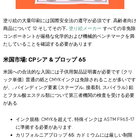
塗り絵の大量印刷には国際安全法の遵守が必須です. 高齢者向け
商品について 12 そしてその下,
塗り絵メーカー
すべての非免除
コンポーネントが厳格な化学的および機械的ベンチマークを満
たしていることを確認する必要があります.
米国市場: CPシア & プロップ 65
米国への合法的な入国には子供用製品証明書が必要です (クリ
ック単価). 普通の紙とCMYKインクは免除されることが多いです
が、, バインディング要素 (ステープル, 接着剤, スパイラル) 鉛
とフタル酸エステル類について第三者機関の検査を受ける必要
がある.
インク規格:
CMYKを超えて, 特殊インクは ASTM F963-17
に準拠する必要があります.
カリフォルニアプロップ 65:
カドミウムには厳しい制限