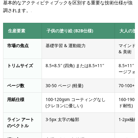
基本的なアクティビティブックを区別する重要な技術仕様が強
調されます。.
生産要素
子供の塗り絵 (B2B仕様)
大人の塗り
市場の焦点
基礎学習 & 運動能力
マインド
& 美術
トリムサイズ
8.5×8.5″ (四角) または8.5×11″
8.5×11
ージフォ
ページ数
30-50 ページ (軽量)
70-100
用紙仕様
100-120gsm コーティングなし
160-19
(クレヨンに優しい)
ド耐性)
ライン アート
3-5px 太字の輪郭
1-2px極
のベクトル