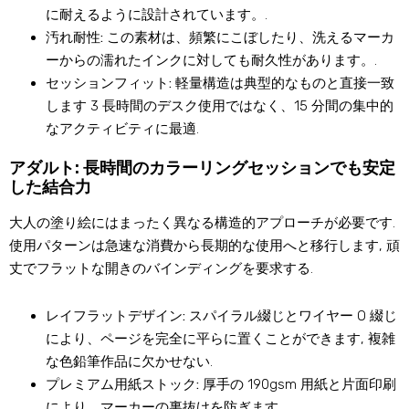
に耐えるように設計されています。.
汚れ耐性:
この素材は、頻繁にこぼしたり、洗えるマーカ
ーからの濡れたインクに対しても耐久性があります。.
セッションフィット:
軽量構造は典型的なものと直接一致
します 3 長時間のデスク使用ではなく、15 分間の集中的
なアクティビティに最適.
アダルト: 長時間のカラーリングセッションでも安定
した結合力
大人の塗り絵にはまったく異なる構造的アプローチが必要です.
使用パターンは急速な消費から長期的な使用へと移行します, 頑
丈でフラットな開きのバインディングを要求する.
レイフラットデザイン:
スパイラル綴じとワイヤー O 綴じ
により、ページを完全に平らに置くことができます, 複雑
な色鉛筆作品に欠かせない.
プレミアム用紙ストック:
厚手の 190gsm 用紙と片面印刷
により、マーカーの裏抜けを防ぎます。.