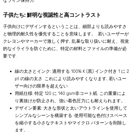
なライン保持力.
子供たち: 鮮明な視認性と高コントラスト
子供向けにデザインするということは、細部よりも読みやすさ
と物理的耐久性を優先することを意味します。. 若いユーザーが
クレヨンやマーカーで激しく押す, 乱暴な取り扱いに耐え、視覚
的なイライラを防ぐために、特定の材料とファイルの準備が必
要です.
線の太さとインク:
適用する 100% K (黒) インク付き 1 に 2
pt の線の太さ. これにより読みやすくなります, 若いユー
ザー向けの限界を超えない.
用紙仕様:
特定 120 に 140 gsm非コート紙. この重量によ
り裏抜けが防止され、強い着色圧力にも耐えられます。.
デザイン要素:
大きな形状と太いアウトラインを使用して
シンプルなシーンを構築する. 使用可能な色付けスペース
を縮小する小さなテキストやマイクロ パターンを削除し
ます。.