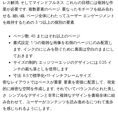
レス解消, そしてマインドフルネス. これらの目標には複雑な作
業が必要です, 複数要素のページ. 重なったモチーフを組み合わ
せる, 細い線, ページ全体にわたってユーザー エンゲージメント
を維持するための 3 つ以上の個別の要素.
ページ数:
45 またはそれ以上のページ.
書式設定:
1 つの複雑な画像を右側のページにのみ配置し
ます, インクのにじみを防ぐために裏面は空白のままにし
ておきます.
サイズの制約:
エッジツーエッジのデザインには 0.25 イ
ンチの裁ち落としを使用します.
寸法:
8.5で標準化×11-インチフレームサイズ.
密なレイアウトではペースが重要. 要素を密接に配置して、視覚
的に緻密な空間を作成します, それでいてバランスのとれた美し
さ. シンプルなデザインと非常に複雑なデザインを書籍全体に組
み合わせて、ユーザーがコンテンツを読み進めるにつれて進歩
を感じられるようにします。.