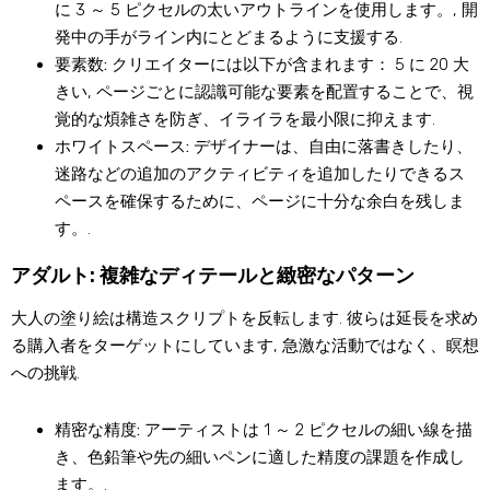
に 3 ～ 5 ピクセルの太いアウトラインを使用します。, 開
発中の手がライン内にとどまるように支援する.
要素数:
クリエイターには以下が含まれます： 5 に 20 大
きい, ページごとに認識可能な要素を配置することで、視
覚的な煩雑さを防ぎ、イライラを最小限に抑えます.
ホワイトスペース:
デザイナーは、自由に落書きしたり、
迷路などの追加のアクティビティを追加したりできるス
ペースを確保するために、ページに十分な余白を残しま
す。.
アダルト: 複雑なディテールと緻密なパターン
大人の塗り絵は構造スクリプトを反転します. 彼らは延長を求め
る購入者をターゲットにしています, 急激な活動ではなく、瞑想
への挑戦.
精密な精度:
アーティストは 1 ～ 2 ピクセルの細い線を描
き、色鉛筆や先の細いペンに適した精度の課題を作成し
ます。.