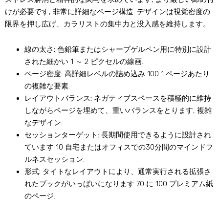
けが必要です, 非常に詳細なページ構造. デザインは視覚密度の
限界を押し広げ、カラリストの集中力と没入感を維持します。.
線の太さ:
色鉛筆またはシャープゲルペン用に特別に設計
された細かい 1 ～ 2 ピクセルの線画.
ページ密度:
高詳細レベルの詰め込み 100 1 ページあたり
の複雑な要素.
レイアウトバランス:
ネガティブスペースを積極的に維持
しながらページを埋めて、重いバランスをとります, 複雑
なデザイン.
セッションターゲット:
長期間使用できるように設計され
ています 10 自宅またはオフィスでの30分間のマインドフ
ルネスセッション.
形式:
タイトなレイアウトにより、通常実行される拡張さ
れたブックがいっぱいになります 70 に 100 プレミアム紙
のページ.