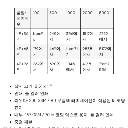
품질/
100
500
1000
2000
5000
페이지
수
4P+36
from9
248에
386에
1517에
2759
P
6
서
서
서
에서
4P+68
179에
469에
from71
2838
5172에
P
서
서
7
에서
서
4P+96
262에
690에
1048
4138
from7
P
서
서
에서
에서
586
잡지 크기: 8.5″ x 11″
인쇄: 풀 컬러 인쇄
씌우다: 200 GSM / 80 무광택 라미네이션이 적용된 lb 코팅
표지
내부: 157 GSM / 70 lb 코팅 텍스트 용지, 풀 컬러 인쇄
중철 제본