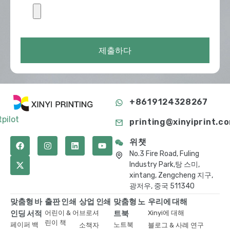
제출하다
+8619124328267
tpilot
printing@xinyiprint.c
위챗
No.3 Fire Road, Fuling
Industry Park,탕 스미,
xintang, Zengcheng 지구,
광저우, 중국 511340
맞춤형 바
출판 인쇄
상업 인쇄
맞춤형 노
우리에 대해
인딩 서적
어린이 & 어
브로셔
트북
Xinyi에 대해
린이 책
페이퍼 백
노트북
소책자
블로그 & 사례 연구