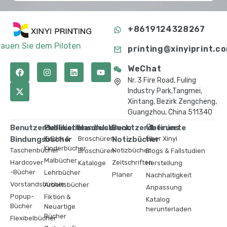
+8619124328267
rauen Sie dem Piloten
printing@xinyiprint.c
WeChat
Nr. 3 Fire Road, Fuling
Industry Park,Tangmei,
Xintang, Bezirk Zengcheng,
Guangzhou, China 511340
Benutzerdefinierte
Publikationsdruck
Handelsdruck
Benutzerdefinierte
Über uns
Bindungsbücher
Kinder &
Broschüren
Notizbücher
Über Xinyi
Kinderbücher
Taschenbücher
Notizbücher
Broschüren
Blogs & Fallstudien
Malbücher
Hardcover
Zeitschriften
Kataloge
Herstellung
-Bücher
Lehrbücher
Planer
Nachhaltigkeit
Vorstandsbücher
Arbeitsbücher
Anpassung
Popup-
Fiktion &
Katalog
Bücher
Neuartige
herunterladen
Bücher
Flexibelbücher