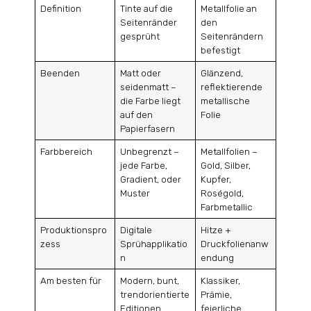
Definition
Tinte auf die
Metallfolie an
Seitenränder
den
gesprüht
Seitenrändern
befestigt
Beenden
Matt oder
Glänzend,
seidenmatt –
reflektierende
die Farbe liegt
metallische
auf den
Folie
Papierfasern
Farbbereich
Unbegrenzt –
Metallfolien –
jede Farbe,
Gold, Silber,
Gradient, oder
Kupfer,
Muster
Roségold,
Farbmetallic
Produktionspro
Digitale
Hitze +
zess
Sprühapplikatio
Druckfolienanw
n
endung
Am besten für
Modern, bunt,
Klassiker,
trendorientierte
Prämie,
Editionen
feierliche