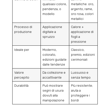
qualsiasi colore,
metalliche: oro,
pendenza, o
argento, rame,
modello
oro rosa, colori
metallici
Processo di
Applicazione
Calore +
produzione
digitale a
applicazione di
spruzzo
fogli a
pressione
Ideale per
Moderno,
Classico,
colorato,
premio, edizioni
edizioni guidate
cerimoniali
dalle tendenze
Valore
Da collezione e
Lussuoso e
percepito
accattivante
senza tempo
Durabilità
Può mostrare
Più resistente;
segni di usura
aiuta a
dovuti alla
proteggere i
manipolazione
bordi