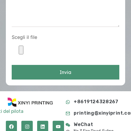
Scegli il file
Invia
+8619124328267
i del pilota
printing@xinyiprint.c
WeChat