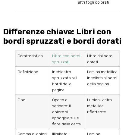
altri fogli colorati
Differenze chiave: Libri con
bordi spruzzati e bordi dorati
Caratteristica
Libro con bordi
Libro dai bordi
spruzzati
dorati
Definizione
Inchiostro
Lamina metallica
spruzzato sui
incollata ai bordi
bordi della
della pagina
pagina
Fine
Opaco o
Lucido, lastra
satinato: il
metallica
colore si
riflettente
appoggia sulle
fibre della carta
Gamma di colori
Illimitato:
Lamine