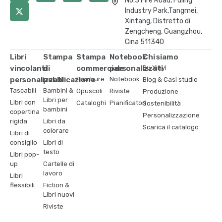
No.3 Fire Road, Fuling
Industry Park,Tangmei,
Xintang, Distretto di
Zengcheng, Guangzhou,
Cina 511340
Libri
Stampa
Stampa
Notebook
Chi siamo
vincolanti
di
commerciale
personalizzati
Su Xinyi
personalizzati
pubblicazione
Brochure
Notebook
Blog & Casi studio
Tascabili
Bambini &
Opuscoli
Riviste
Produzione
Libri per
Libri con
Cataloghi
Pianificatori
Sostenibilità
bambini
copertina
Personalizzazione
rigida
Libri da
Scarica il catalogo
colorare
Libri di
consiglio
Libri di
testo
Libri pop-
up
Cartelle di
lavoro
Libri
flessibili
Fiction &
Libri nuovi
Riviste