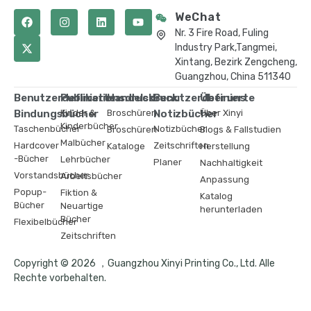
WeChat
Nr. 3 Fire Road, Fuling
Industry Park,Tangmei,
Xintang, Bezirk Zengcheng,
Guangzhou, China 511340
Benutzerdefinierte
Publikationsdruck
Handelsdruck
Benutzerdefinierte
Über uns
Bindungsbücher
Kinder &
Broschüren
Notizbücher
Über Xinyi
Kinderbücher
Taschenbücher
Notizbücher
Broschüren
Blogs & Fallstudien
Malbücher
Hardcover
Zeitschriften
Kataloge
Herstellung
-Bücher
Lehrbücher
Planer
Nachhaltigkeit
Vorstandsbücher
Arbeitsbücher
Anpassung
Popup-
Fiktion &
Katalog
Bücher
Neuartige
herunterladen
Bücher
Flexibelbücher
Zeitschriften
Copyright © 2026 ，Guangzhou Xinyi Printing Co., Ltd. Alle
Rechte vorbehalten.