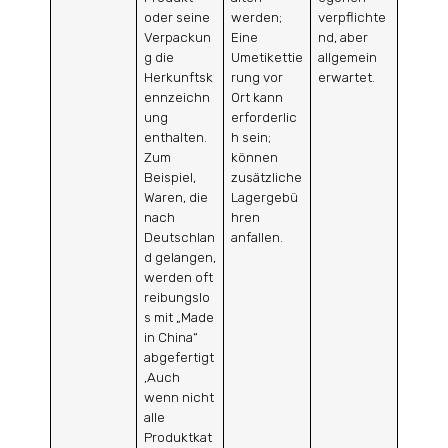
oder seine
werden;
verpflichte
Verpackun
Eine
nd, aber
g die
Umetikettie
allgemein
Herkunftsk
rung vor
erwartet.
ennzeichn
Ort kann
ung
erforderlic
enthalten.
h sein;
Zum
können
Beispiel,
zusätzliche
Waren, die
Lagergebü
nach
hren
Deutschlan
anfallen.
d gelangen,
werden oft
reibungslo
s mit „Made
in China“
abgefertigt
,Auch
wenn nicht
alle
Produktkat