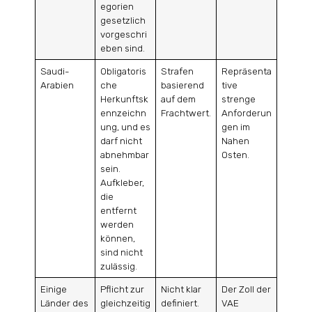
egorien
gesetzlich
vorgeschri
eben sind.
Saudi-
Obligatoris
Strafen
Repräsenta
Arabien
che
basierend
tive
Herkunftsk
auf dem
strenge
ennzeichn
Frachtwert.
Anforderun
ung, und es
gen im
darf nicht
Nahen
abnehmbar
Osten.
sein.
Aufkleber,
die
entfernt
werden
können,
sind nicht
zulässig.
Einige
Pflicht zur
Nicht klar
Der Zoll der
Länder des
gleichzeitig
definiert.
VAE