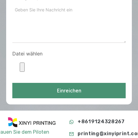
Datei wählen
Einreichen
+8619124328267
rauen Sie dem Piloten
printing@xinyiprint.c