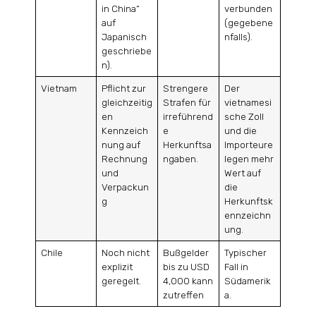
in China“
verbunden
auf
(gegebene
Japanisch
nfalls).
geschriebe
n).
Vietnam
Pflicht zur
Strengere
Der
gleichzeitig
Strafen für
vietnamesi
en
irreführend
sche Zoll
Kennzeich
e
und die
nung auf
Herkunftsa
Importeure
Rechnung
ngaben.
legen mehr
und
Wert auf
Verpackun
die
g
Herkunftsk
ennzeichn
ung.
Chile
Noch nicht
Bußgelder
Typischer
explizit
bis zu USD
Fall in
geregelt.
4,000 kann
Südamerik
zutreffen
a.