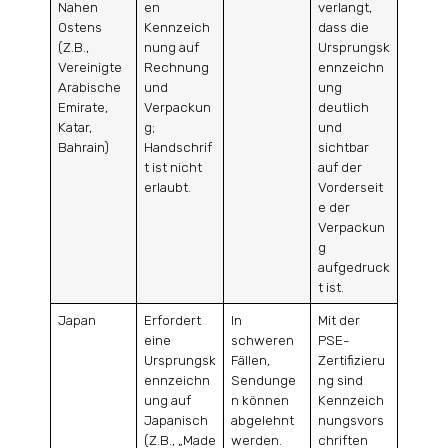
Nahen
en
verlangt,
Ostens
Kennzeich
dass die
(Z.B.,
nung auf
Ursprungsk
Vereinigte
Rechnung
ennzeichn
Arabische
und
ung
Emirate,
Verpackun
deutlich
Katar,
g;
und
Bahrain)
Handschrif
sichtbar
t ist nicht
auf der
erlaubt.
Vorderseit
e der
Verpackun
g
aufgedruck
t ist.
Japan
Erfordert
In
Mit der
eine
schweren
PSE-
Ursprungsk
Fällen,
Zertifizieru
ennzeichn
Sendunge
ng sind
ung auf
n können
Kennzeich
Japanisch
abgelehnt
nungsvors
(Z.B., „Made
werden.
chriften