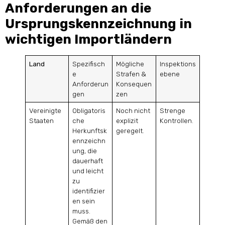
Anforderungen an die
Ursprungskennzeichnung in
wichtigen Importländern
Land
Spezifisch
Mögliche
Inspektions
e
Strafen &
ebene
Anforderun
Konsequen
gen
zen
Vereinigte
Obligatoris
Noch nicht
Strenge
Staaten
che
explizit
Kontrollen.
Herkunftsk
geregelt.
ennzeichn
ung, die
dauerhaft
und leicht
zu
identifizier
en sein
muss.
Gemäß den