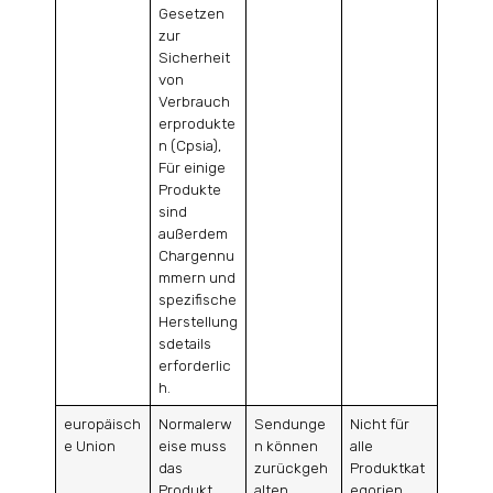
Gesetzen
zur
Sicherheit
von
Verbrauch
erprodukte
n (Cpsia),
Für einige
Produkte
sind
außerdem
Chargennu
mmern und
spezifische
Herstellung
sdetails
erforderlic
h.
europäisch
Normalerw
Sendunge
Nicht für
e Union
eise muss
n können
alle
das
zurückgeh
Produktkat
Produkt
alten
egorien