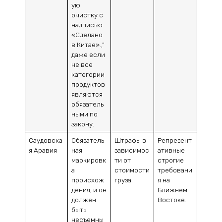
ую
очистку с
надписью
«Сделано
в Китае».,”
даже если
не все
категории
продуктов
являются
обязатель
ными по
закону.
Саудовска
Обязатель
Штрафы в
Репрезент
я Аравия
ная
зависимос
ативные
маркировк
ти от
строгие
а
стоимости
требовани
происхож
груза.
я на
дения, и он
Ближнем
должен
Востоке.
быть
несъемны