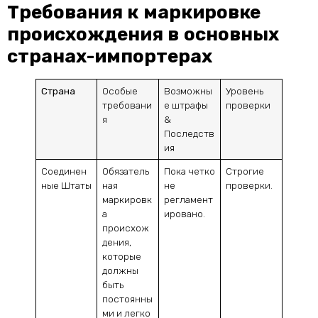
Требования к маркировке
происхождения в основных
странах-импортерах
Страна
Особые
Возможны
Уровень
требовани
е штрафы
проверки
я
&
Последств
ия
Соединен
Обязатель
Пока четко
Строгие
ные Штаты
ная
не
проверки.
маркировк
регламент
а
ировано.
происхож
дения,
которые
должны
быть
постоянны
ми и легко