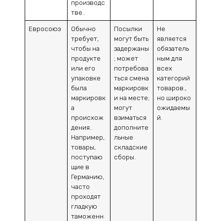
производс
тве..
Евросоюз
Обычно
Посылки
Не
требует,
могут быть
является
чтобы на
задержаны
обязатель
продукте
; может
ным для
или его
потребова
всех
упаковке
ться смена
категорий
была
маркировк
товаров.,
маркировк
и на месте;
но широко
а
могут
ожидаемы
происхож
взиматься
й.
дения..
дополните
Например,
льные
товары,
складские
поступаю
сборы.
щие в
Германию,
часто
проходят
гладкую
таможенн