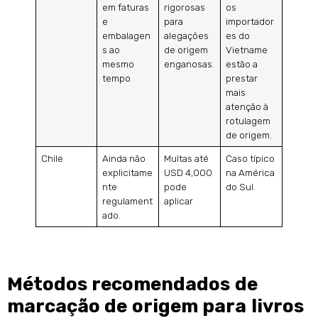
em faturas
rigorosas
os
e
para
importador
embalagen
alegações
es do
s ao
de origem
Vietname
mesmo
enganosas.
estão a
tempo
prestar
mais
atenção à
rotulagem
de origem.
Chile
Ainda não
Multas até
Caso típico
explicitame
USD 4,000
na América
nte
pode
do Sul.
regulament
aplicar
ado.
Métodos recomendados de
marcação de origem para livros