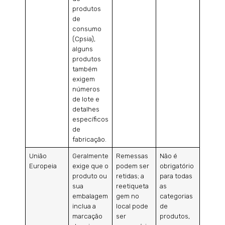
produtos
de
consumo
(Cpsia),
alguns
produtos
também
exigem
números
de lote e
detalhes
específicos
de
fabricação.
União
Geralmente
Remessas
Não é
Europeia
exige que o
podem ser
obrigatório
produto ou
retidas; a
para todas
sua
reetiqueta
as
embalagem
gem no
categorias
inclua a
local pode
de
marcação
ser
produtos,