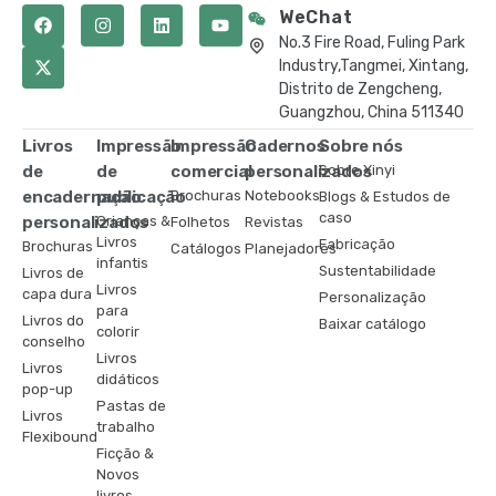
WeChat
No.3 Fire Road, Fuling Park
Industry,Tangmei, Xintang,
Distrito de Zengcheng,
Guangzhou, China 511340
Livros
Impressão
Impressão
Cadernos
Sobre nós
de
de
comercial
personalizados
Sobre Xinyi
encadernação
publicação
Brochuras
Notebooks
Blogs & Estudos de
caso
personalizados
Crianças &
Folhetos
Revistas
Livros
Fabricação
Brochuras
Catálogos
Planejadores
infantis
Sustentabilidade
Livros de
Livros
capa dura
Personalização
para
Livros do
Baixar catálogo
colorir
conselho
Livros
Livros
didáticos
pop-up
Pastas de
Livros
trabalho
Flexibound
Ficção &
Novos
livros