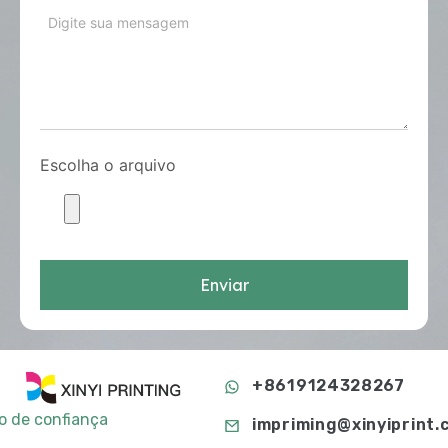
Escolha o arquivo
Enviar
+8619124328267
to de confiança
impriming@xinyiprint.