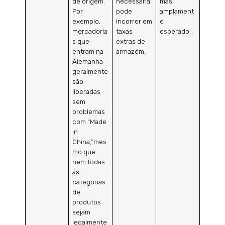
de origem.
necessária;
mas
Por
pode
amplament
exemplo,
incorrer em
e
mercadoria
taxas
esperado.
s que
extras de
entram na
armazém.
Alemanha
geralmente
são
liberadas
sem
problemas
com “Made
in
China,”mes
mo que
nem todas
as
categorias
de
produtos
sejam
legalmente