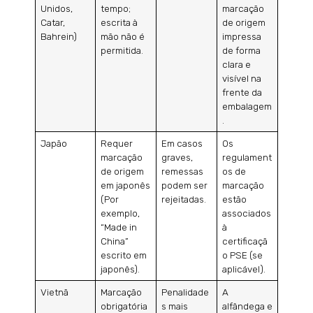
Unidos,
tempo;
marcação
Catar,
escrita à
de origem
Bahrein)
mão não é
impressa
permitida.
de forma
clara e
visível na
frente da
embalagem
.
Japão
Requer
Em casos
Os
marcação
graves,
regulament
de origem
remessas
os de
em japonês
podem ser
marcação
(Por
rejeitadas.
estão
exemplo,
associados
“Made in
à
China”
certificaçã
escrito em
o PSE (se
japonês).
aplicável).
Vietnã
Marcação
Penalidade
A
obrigatória
s mais
alfândega e