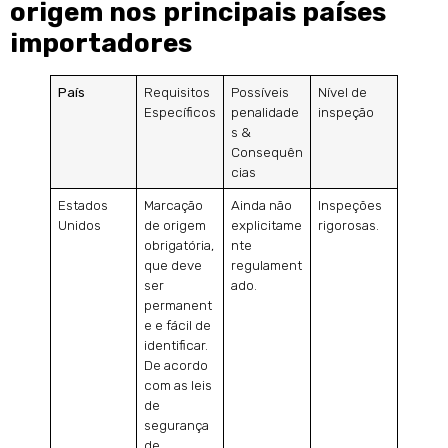
origem nos principais países
importadores
País
Requisitos
Possíveis
Nível de
Específicos
penalidade
inspeção
s &
Consequên
cias
Estados
Marcação
Ainda não
Inspeções
Unidos
de origem
explicitame
rigorosas.
obrigatória,
nte
que deve
regulament
ser
ado.
permanent
e e fácil de
identificar.
De acordo
com as leis
de
segurança
de