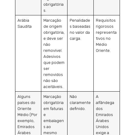
obrigatória
s.
Arábia
Marcação
Penalidade
Requisitos
Saudita
de origem
s baseadas
rigorosos
obrigatória,
no valor da
representa
e deve ser
carga.
tivos no
não
Médio
removível.
Oriente.
Adesivos
que podem
ser
removidos
não são
aceitáveis.
Alguns
Marcação
Não
A
países do
obrigatória
claramente
alfândega
Oriente
em faturas
definido.
dos
Médio (Por
e
Emirados
exemplo,
embalagen
Árabes
Emirados
s ao
Unidos
Árabes
mesmo
exige a