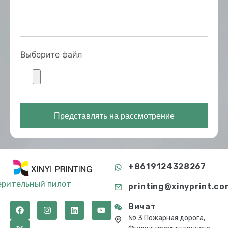
Выберите файл
Представлять на рассмотрение
+8619124328267
ерительный пилот
printing@xinyprint.co
Вичат
№ 3 Пожарная дорога,