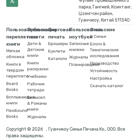
Фулинг промышленного
парка,Тангмей, Ксинтанг,
Цзэнгчэн район,
Гуанчжоу, Китай 511340
Пользовательские
Публикация
Торговая
Пользовательские
О нас
переплетные
печати
печать
ноутбуки
О Синьи
книги
Дети &
Брошюры
Записные
Блоги &
Детские
книжки
Тематические
Мягкая
Буклеты
книги
исследования
обложка
Журналы
Каталоги
Книги
Производство
Книги в
Планировщики
раскраски
твердом
Устойчивость
переплете
Учебники
Настройка
Board
Рабочие
Скачать каталог
Books
тетради
Всплывающие
Вымысел
книги
& Романы
книги
Flexibound
Books
Журналы
Copyright © 2026 ，Гуанчжоу Синьи Печана Ко., ООО. Все
права защищены.