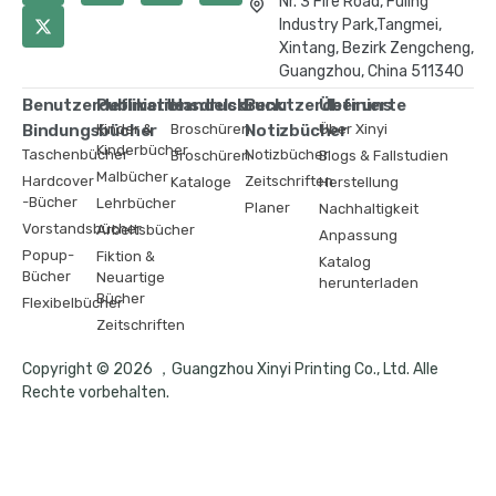
Nr. 3 Fire Road, Fuling
Industry Park,Tangmei,
Xintang, Bezirk Zengcheng,
Guangzhou, China 511340
Benutzerdefinierte
Publikationsdruck
Handelsdruck
Benutzerdefinierte
Über uns
Bindungsbücher
Kinder &
Broschüren
Notizbücher
Über Xinyi
Kinderbücher
Taschenbücher
Notizbücher
Broschüren
Blogs & Fallstudien
Malbücher
Hardcover
Zeitschriften
Kataloge
Herstellung
-Bücher
Lehrbücher
Planer
Nachhaltigkeit
Vorstandsbücher
Arbeitsbücher
Anpassung
Popup-
Fiktion &
Katalog
Bücher
Neuartige
herunterladen
Bücher
Flexibelbücher
Zeitschriften
Copyright © 2026 ，Guangzhou Xinyi Printing Co., Ltd. Alle
Rechte vorbehalten.