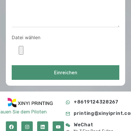
Datei wählen
Einreichen
+8619124328267
rauen Sie dem Piloten
printing@xinyiprint.c
WeChat