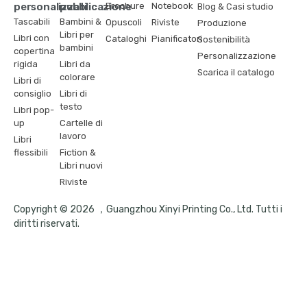
personalizzati
pubblicazione
Brochure
Notebook
Blog & Casi studio
Tascabili
Bambini &
Opuscoli
Riviste
Produzione
Libri per
Libri con
Cataloghi
Pianificatori
Sostenibilità
bambini
copertina
Personalizzazione
rigida
Libri da
Scarica il catalogo
colorare
Libri di
consiglio
Libri di
testo
Libri pop-
up
Cartelle di
lavoro
Libri
flessibili
Fiction &
Libri nuovi
Riviste
Copyright © 2026 ，Guangzhou Xinyi Printing Co., Ltd. Tutti i
diritti riservati.