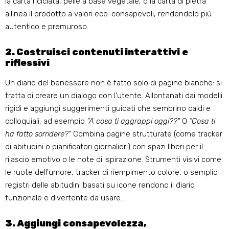
la carta riciclata, pelle a base vegetale, o la carta di pietra
allinea il prodotto a valori eco-consapevoli, rendendolo più
autentico e premuroso.
2. Costruisci contenuti interattivi e
riflessivi
Un diario del benessere non è fatto solo di pagine bianche: si
tratta di creare un dialogo con l’utente. Allontanati dai modelli
rigidi e aggiungi suggerimenti guidati che sembrino caldi e
colloquiali, ad esempio
“A cosa ti aggrappi oggi??"
O
“Cosa ti
ha fatto sorridere?"
Combina pagine strutturate (come tracker
di abitudini o pianificatori giornalieri) con spazi liberi per il
rilascio emotivo o le note di ispirazione. Strumenti visivi come
le ruote dell'umore, tracker di riempimento colore, o semplici
registri delle abitudini basati su icone rendono il diario
funzionale e divertente da usare.
3. Aggiungi consapevolezza,