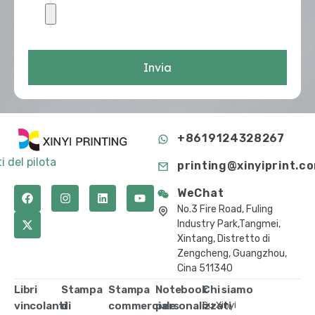
Invia
+8619124328267
i del pilota
printing@xinyiprint.c
WeChat
No.3 Fire Road, Fuling
Industry Park,Tangmei,
Xintang, Distretto di
Zengcheng, Guangzhou,
Cina 511340
Libri
Stampa
Stampa
Notebook
Chi siamo
vincolanti
di
commerciale
personalizzati
Su Xinyi