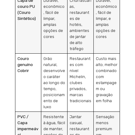
Capa de
Durável,
Churrascari
Durável,
couro PU
econômico
as,
econômico
(Couro
, fácil de
restaurant
, fácil de
Sintético)
limpar,
es de
limpar, e
amplas
hotéis,
amplas
opções de
ambientes
opções de
cores
de jantar
cores
de alto
tráfego
Couro
Grão
Restaurant
Custo mais
genuíno
natural,
es com
alto; melhor
Cobrir
desenvolve
nível
combinado
o caráter
Michelin,
com
ao longo do
clubes
estampage
tempo,
privados,
m ou
posicionam
marcas
gravação
ento de
tradicionais
em folha
luxo
PVC /
Resistente
Jantar
Sensação
Capa
à água, fácil
casual,
menos
impermeáv
de manter,
restaurant
premium
el
opções de
es de
em