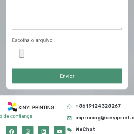
Escolha o arquivo
Enviar
+8619124328267
to de confiança
impriming@xinyiprint.
WeChat