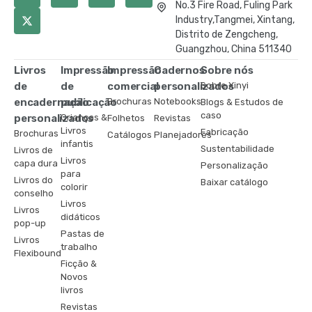
No.3 Fire Road, Fuling Park
Industry,Tangmei, Xintang,
Distrito de Zengcheng,
Guangzhou, China 511340
Livros
Impressão
Impressão
Cadernos
Sobre nós
de
de
comercial
personalizados
Sobre Xinyi
encadernação
publicação
Brochuras
Notebooks
Blogs & Estudos de
caso
personalizados
Crianças &
Folhetos
Revistas
Livros
Fabricação
Brochuras
Catálogos
Planejadores
infantis
Sustentabilidade
Livros de
Livros
capa dura
Personalização
para
Livros do
Baixar catálogo
colorir
conselho
Livros
Livros
didáticos
pop-up
Pastas de
Livros
trabalho
Flexibound
Ficção &
Novos
livros
Revistas