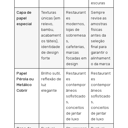
escuras
Capa de
Texturas
Restaurant
Sempre
papel
únicas (em
es
revise as
especial
relevo,
modernos,
amostras
bambu,
lojas de
físicas
acabament
sobremesa
antes da
os táteis),
s,
seleção
identidade
cafeterias,
final para
de design
marcas
garantir o
forte
focadas em
alinhament
design
o da marca
Papel
Brilho sutil,
Restaurant
Restaurant
Pérola ou
reflexão de
es
es
Metálico
luz
contempor
contempor
Cobrir
elegante
âneos
âneos
sofisticado
sofisticado
s,
s,
conceitos
conceitos
de jantar
de jantar
de luxo
de luxo