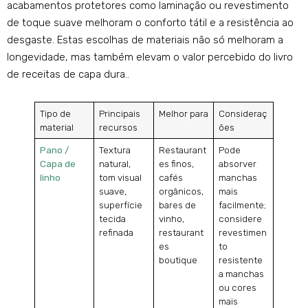
acabamentos protetores como laminação ou revestimento
de toque suave melhoram o conforto tátil e a resistência ao
desgaste. Estas escolhas de materiais não só melhoram a
longevidade, mas também elevam o valor percebido do livro
de receitas de capa dura..
Tipo de
Principais
Melhor para
Consideraç
material
recursos
ões
Pano /
Textura
Restaurant
Pode
Capa de
natural,
es finos,
absorver
linho
tom visual
cafés
manchas
suave,
orgânicos,
mais
superfície
bares de
facilmente;
tecida
vinho,
considere
refinada
restaurant
revestimen
es
to
boutique
resistente
a manchas
ou cores
mais