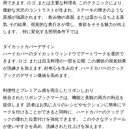
用できます, ロゴ, または主要な料理名. このテクニックにより、
微妙な光沢のコントラストが生まれ、ステーキの輝きのような
質感が強調されます。, 飲み物の表面, または皿から立ち上る蒸
気. その結果、視覚的な奥行きが増し、食欲をそそる魅力が向上
します。, 特に変化する照明条件下では.
ダイカットカバーデザイン
ハードカバーのダイカットウィンドウでアートワークを選択で
きます, ロゴ, または目玉料理の一部を公開. この層状の視覚効果
が洗練さを加えます, 好奇心を生み出す, ハードカバーのクック
ブックのデザイン価値を高めます。.
利便性とプレミアム感を両立したリボンしおり
統合されたリボンブックマークは、機能と美観の両方の利点を
提供します. 読者はお気に入りのレシピやセクションに簡単にマ
ークを付けることができると同時に、ハードカバーのクックブ
ックの優れた位置付けを強化できます。. この小さなディテール
が使いやすさを高め、洗練された仕上げを加えます。.