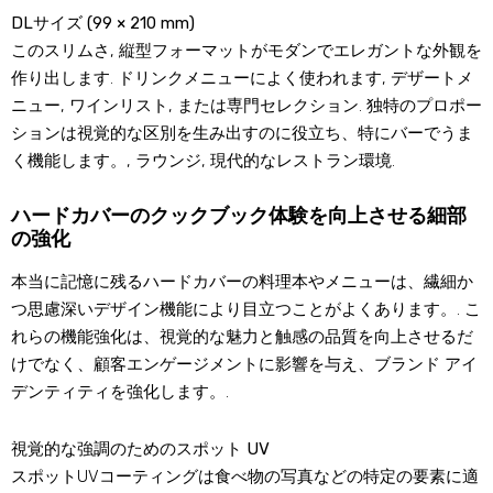
DLサイズ (99 × 210 mm)
このスリムさ, 縦型フォーマットがモダンでエレガントな外観を
作り出します. ドリンクメニューによく使われます, デザートメ
ニュー, ワインリスト, または専門セレクション. 独特のプロポー
ションは視覚的な区別を生み出すのに役立ち、特にバーでうま
く機能します。, ラウンジ, 現代的なレストラン環境.
ハードカバーのクックブック体験を向上させる細部
の強化
本当に記憶に残るハードカバーの料理本やメニューは、繊細か
つ思慮深いデザイン機能により目立つことがよくあります。. こ
れらの機能強化は、視覚的な魅力と触感の品質を向上させるだ
けでなく、顧客エンゲージメントに影響を与え、ブランド アイ
デンティティを強化します。.
視覚的な強調のためのスポット UV
スポットUVコーティングは食べ物の写真などの特定の要素に適