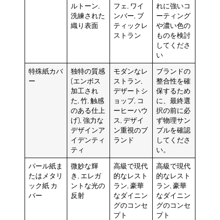
ルトーン,
フェ, ワイ
れに強いコ
洗練された
ンバー, ブ
ーティング
織り表面
ティックレ
や濃い色の
ストラン
ものを検討
してくださ
い
特殊紙カバ
独特の質感
モダンなレ
ブランドの
ー
(エンボス
ストラン,
整合性を確
加工され
デザートシ
保するため
た, 竹, 触感
ョップ, コ
に、最終選
のある仕上
ーヒーハウ
択の前に必
げ), 強力な
ス, デザイ
ず物理サン
デザインア
ン重視のブ
プルを確認
イデンティ
ランド
してくださ
ティ
い。
パール紙ま
微妙な輝
高級で現代
高級で現代
たはメタリ
き, エレガ
的なレスト
的なレスト
ック紙
カ
ントな光の
ラン, 豪華
ラン, 豪華
バー
反射
なダイニン
なダイニン
グのコンセ
グのコンセ
プト
プト