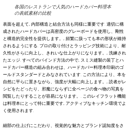
各国のレストランで人気のハードカバー料理本
の表紙素材の比較
表面を超えて, 内部構造と結合方法も同様に重要です. 適切に構
成されたハードカバーは高密度のグレーボードを使用し、剛性
と構造的完全性を提供します。, 頻繁に扱っても本の形状が維持
されるようにする. プロの取り付けとラッピング技術により、耐
久性がさらに向上し、きれいな仕上がりになります。, 洗練され
たエッジ. すべてのバインド方法の中で, スミス縫製の装丁とハ
ードカバー構造の組み合わせは、ハードカバー料理本印刷のゴ
ールドスタンダードとみなされています. この方法により、本を
自然に平らに置きながら、強度が大幅に向上します。, 読者がレ
シピをたどったり、邪魔にならずに全ページの食べ物の写真を
閲覧したりすることが容易になります。. このレイフラット機能
は料理本にとって特に重要です, アクティブなキッチン環境でよ
く使用されます.
細部の仕上げにこだわり、視覚的な魅力とブランド認知度をさ