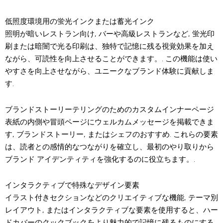
低照度環境用の蛍光インクまたは蓄光インク
照明が暗いレストラン向け, バーや高級レストランなど, 蛍光印
刷または暗闇で光る印刷は、独特で記憶に残る視覚効果を加え
ながら、可読性を向上させることができます。. この機能は使い
やすさを向上させながら、ユニークなブランド体験に貢献しま
す.
ブランドストーリーテリングのためのカスタムインナーページ
表紙の内側や冒頭ページにウェルカムメッセージを掲載できま
す, ブランドストーリー, またはシェフのおすすめ. これらの要素
は、読者との感情的なつながりを確立し、最初のやり取りから
ブランド アイデンティティを強化するのに役立ちます。.
インタラクティブで特殊なデザイン要素
イラスト付きセクションなどのクリエイティブな機能, テーマ別
レイアウト, またはインタラクティブな要素を使用すると、ハー
ドカバーのクックブックをより魅力的で記憶に残るものにする