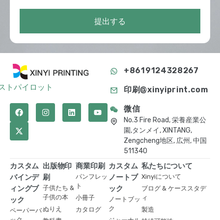
提出する
+8619124328267
ストパイロット
印刷@xinyiprint.com
微信
No.3 Fire Road, 栄養産業公
園,タンメイ, XINTANG,
Zengcheng地区, 広州, 中国
511340
カスタム
出版物印
商業印刷
カスタム
私たちについて
バインデ
刷
パンフレッ
ノートブ
Xinyiについて
ト
ィングブ
子供たち &
ック
ブログ & ケーススタデ
子供の本
小冊子
ィ
ック
ノートブッ
ク
ぬりえ
カタログ
製造
ペーパーバ
ック