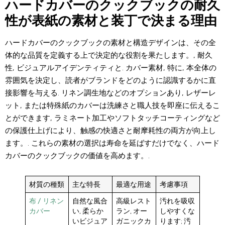
ハードカバーのクックブックの耐久
性が表紙の素材と装丁で決まる理由
ハードカバーのクックブックの素材と構造デザインは、その全
体的な品質を定義する上で決定的な役割を果たします。, 耐久
性, ビジュアルアイデンティティと. カバー素材, 特に, 本全体の
雰囲気を決定し、読者がブランドをどのように認識するかに直
接影響を与える. リネン調生地などのオプションあり, レザーレ
ット, または特殊紙のカバーは洗練さと職人技を即座に伝えるこ
とができます, ラミネート加工やソフトタッチコーティングなど
の保護仕上げにより、触感の快適さと耐摩耗性の両方が向上し
ます。. これらの素材の選択は寿命を延ばすだけでなく、ハード
カバーのクックブックの価値を高めます。.
材質の種類
主な特長
最適な用途
考慮事項
布 / リネン
自然な風合
高級レスト
汚れを吸収
カバー
い, 柔らか
ラン, オー
しやすくな
いビジュア
ガニックカ
ります; 汚