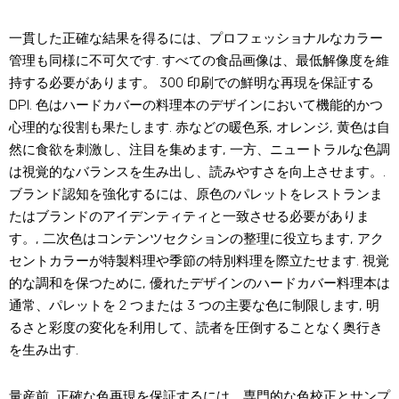
一貫した正確な結果を得るには、プロフェッショナルなカラー
管理も同様に不可欠です. すべての食品画像は、最低解像度を維
持する必要があります。 300 印刷での鮮明な再現を保証する
DPI. 色はハードカバーの料理本のデザインにおいて機能的かつ
心理的な役割も果たします. 赤などの暖色系, オレンジ, 黄色は自
然に食欲を刺激し、注目を集めます, 一方、ニュートラルな色調
は視覚的なバランスを生み出し、読みやすさを向上させます。.
ブランド認知を強化するには、原色のパレットをレストランま
たはブランドのアイデンティティと一致させる必要がありま
す。, 二次色はコンテンツセクションの整理に役立ちます, アク
セントカラーが特製料理や季節の特別料理を際立たせます. 視覚
的な調和を保つために, 優れたデザインのハードカバー料理本は
通常、パレットを 2 つまたは 3 つの主要な色に制限します, 明
るさと彩度の変化を利用して、読者を圧倒することなく奥行き
を生み出す.
量産前, 正確な色再現を保証するには、専門的な色校正とサンプ