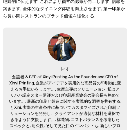
継続的に伝えます. これにより顧客の認識が向上します, 信頼を
築きます, 全体的なダイニング体験を向上させます, 第一印象か
ら長い間レストランのブランド価値を強化する.
レオ
創設者 &
CEO of Xinyi Printing As the Founder and CEO of
Xinyi Printing
, 企業がアイデアを実用的な高品質の印刷物に変
えるお手伝いをします。, 生産主導のソリューション. 私はア
リババ認定スター講師および印刷産業協会の副会長も務めて
います。, 最新の印刷と製造に関する実践的な洞察を共有する.
とXini, 実際の生産条件に基づいてカスタマイズされた印刷ソ
リューションを開発し、クライアントが適切な材料を選択で
きるように支援します。, 構造物, コストバランスを考慮した
スペックと, 耐久性, そして見た目のインパクトも. 新しいプロ