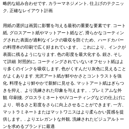
略的な組み合わせです, カラーマネジメント, 仕上げのテクニッ
ク, 正確なレイアウト計画.
用紙の選択は画質に影響を与える最初の重要な要素です. コート
紙, グロスアート紙やマットアート紙など, 滑らかなコーティン
グされた表面が過剰なインクの吸収を防ぐため、ハードカバー
の料理本の印刷で広く好まれています。. これにより、インクが
表面に残るようになります, 色の彩度を最大化する, 鋭さ, そし
て詳細. 対照的に, コーティングされていないオフセット紙はよ
り多くのインクを吸収します, 色がくすんだり灰色に見えること
がよくあります. 光沢アート紙が鮮やかさとコントラストを強
化, 料理をより鮮やかで新鮮に見せる, マットアート紙はぎらつ
きを抑え、より洗練された印象を与えます。, プレミアムな外
観. 印刷後, グロスラミネートやUVコーティングなどの仕上げに
より、明るさと彩度をさらに向上させることができます, 一方、
マットラミネートまたはマットワニスはより柔らかい質感を提
供します。, よりエレガントな外観, 洗練されたビジュアルトー
ンを求めるブランドに最適.