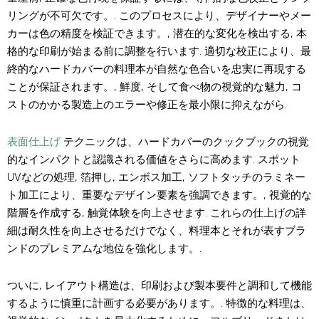
リングが不可欠です。. このプロセスにより、デザイナーやメー
カーは色の精度を検証できます。, 潜在的な変化を検出する, 本
格的な印刷が始まる前に調整を行います. 適切な校正により、最
終的なハードカバーの料理本が自然な色合いを忠実に再現する
ことが保証されます。, 鮮度, そして食べ物の視覚的な魅力, コ
ストのかかる製造上のエラーや修正を最小限に抑えながら.
表面仕上げ
テクニックは、ハードカバーのクックブックの視覚
的なインパクトと認識される価値をさらに高めます. スポット
UVなどの処理, 箔押し, エンボス加工, ソフトタッチのラミネー
ト加工により、重要なデザイン要素を強調できます。, 視覚的な
階層を作成する, 触覚体験を向上させます. これらの仕上げの詳
細は耐久性を向上させるだけでなく、料理本とそれが表すブラ
ンドのプレミアムな地位を強化します。.
ついに, レイアウト構造は、印刷および製本要件と調和して機能
するように慎重に計画する必要があります。. 特徴的な料理は、