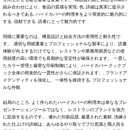
組み合わせにより、食品の質感を実現, 色, 詳細は真実に提示さ
れるべきである, ハードカバーの料理本をより視覚的に魅力的に
する, 信頼できる, 読者にとって魅力的です.
同様に重要なのは、構造設計と結合方法の実用性と耐久性で
す。. 適切な用紙重量とプロフェッショナルな製本により、読書
体験が向上するだけでなく、レストランや業務用厨房などの使
用頻度の高い環境でも長期的な安定性が確保されます。. 一貫し
たカラー管理と厳密な印刷制御により、ハードカバー クックブ
ック全体の視覚的な一貫性がさらに保証されます。, ブランドア
イデンティティを強化し、一体性を維持する, プロフェッショナ
ルな外観.
結局のところ, よく作られたハードカバーの料理本は単なるプレ
ゼンテーションツールではなく、レストランのブランドを強力
に拡張するものです。. 優れた印刷品質, 厳選された素材, 洗練さ
れた仕上げの詳細は、あらゆるやり取りでプロ意識と職人技を