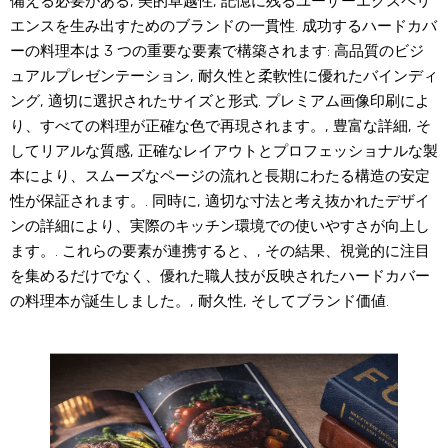
備える必要がある, 美的卓越性, 記憶に残るユーザーエクスペリ
エンスを生み出すためのブランドの一貫性. 成功するハードカバ
ーの料理本は 3 つの重要な要素で構築されます: 高品質のビジ
ュアルプレゼンテーション, 耐久性と柔軟性に優れたバインディ
ング, 適切に選択されたサイズと形式. プレミアム画像印刷によ
り、すべての料理が正確な色で再現されます。, 豊富な詳細, そ
してリアルな質感, 正確なレイアウトとプロフェッショナルな製
本により、スムーズなページの流れと長期にわたる構造の安定
性が保証されます。. 同時に, 適切な寸法と考え抜かれたデザイ
ンの詳細により、実際のキッチン環境での使いやすさが向上し
ます。. これらの要素が連携すると、, その結果、視覚的に注目
を集めるだけでなく、優れた職人技が反映されたハードカバー
の料理本が誕生しました。, 耐久性, そしてブランド価値.