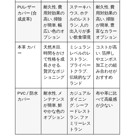
PUレザー
耐久性, 費
ステーキハ
耐久性, 費
カバー (合
用対効果の
ウス, ホテ
用対効果の
成皮革)
高い, 掃除
ルのレスト
高い, 掃除
が簡単, 幅
ラン, 人の
が簡単, 豊
広い色のオ
出入りが多
富なカラー
プション
い飲食環境
オプション
本革
カバ
天然木目,
ミシュラン
コストが高
ー
時間をかけ
レベルのレ
い; 箔押し
て性格を成
ストラン,
やエンボス
長させる,
プライベー
加工との組
贅沢なポジ
トクラブ,
み合わせが
ショニング
伝統的なブ
おすすめ
ランド
PVC / 防水
耐水性, メ
カジュアル
布や革に比
カバー
ンテナンス
ダイニン
べて高級感
が簡単, 鮮
グ, シーフ
が少ない
やかな色の
ードレスト
オプション
ラン, ファ
ミリーレス
トラン