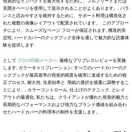
視覚的なインパクトを最大化するために、フルブリードまたは
見開きページを使用して提示されることがよくあります。, バラ
ンスと読みやすさを維持するために、サポート料理は構造化さ
れた複数の画像レイアウトで配置されています。. このアプロー
チにより、スムーズなページ フローが保証されます, 構造的安
定性, ハードカバーのクックブック全体を通して魅力的な読書体
験を提供します.
として
プロの印刷メーカー
, 厳格なプリプレスレビューを実施
します, カラーキャリブレーション, すべてのハードカバーのク
ックブックが最高基準の視覚的精度を確実に達成するための校
正プロセス, 耐久性, 生産効率と. 用紙の選択を慎重に調整するこ
とにより、, カラーコントロール, 仕上げのテクニック, とレイ
アウトの最適化, 私たちは、クライアントが優れた視覚的魅力と
長期的なパフォーマンスおよび強力なブランド価値を組み合わ
せたハードカバーの料理本の制作を支援します。.