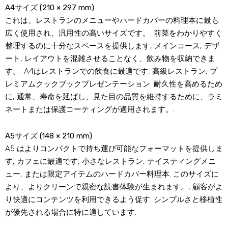
A4サイズ (210 × 297 mm)
これは、レストランのメニューやハードカバーの料理本に最も
広く使用され、汎用性の高いサイズです。. 前菜をわかりやすく
整理するのに十分なスペースを提供します, メインコース, デザ
ート, レイアウトを混雑させることなく、飲み物を収納できま
す。. A4はレストランでの飲食に最適です, 高級レストラン, プ
レミアムクックブックプレゼンテーション. 耐久性を高めるため
に, 通常、寿命を延ばし、見た目の品質を維持するために、ラミ
ネートまたは保護コーティングが適用されます。.
A5サイズ (148 × 210 mm)
A5 はよりコンパクトで持ち運び可能なフォーマットを提供しま
す, カフェに最適です, 小さなレストラン, テイスティングメニ
ュー, または限定アイテムのハードカバー料理本. このサイズに
より、よりクリーンで親密な読書体験が生まれます。, 顧客がよ
り快適にコンテンツを利用できるよう促す. シンプルさと移植性
が優先される場合に特に適しています.