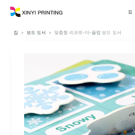
집
집
>
보드 도서
>
맞춤형 리프트-더-플랩 보드 도서