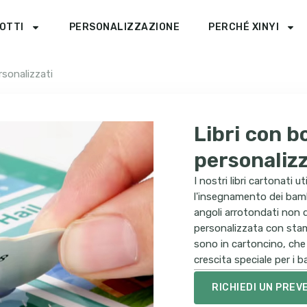
OTTI
PERSONALIZZAZIONE
PERCHÉ XINYI
rsonalizzati
Libri con b
personalizz
I nostri libri cartonati 
l'insegnamento dei bambi
angoli arrotondati non 
personalizzata con stam
sono in cartoncino, che 
crescita speciale per i b
RICHIEDI UN PREV