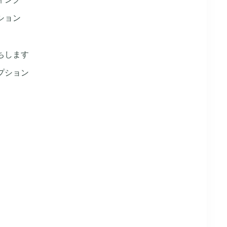
ション
ちします
プション