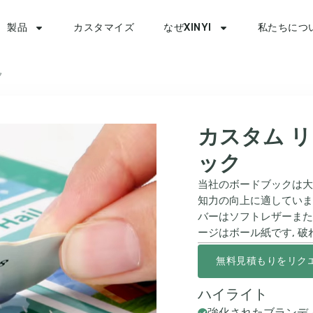
製品
カスタマイズ
なぜXINYI
私たちにつ
ク
カスタム リ
ック
当社のボードブックは大
知力の向上に適していま
バーはソフトレザーまた
ージはボール紙です, 破
無料見積もりをリク
ハイライト
強化されたブランデ