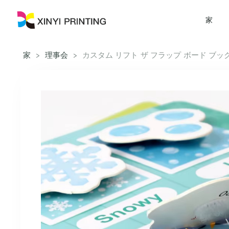
家
家
>
理事会
>
カスタム リフト ザ フラップ ボード ブッ