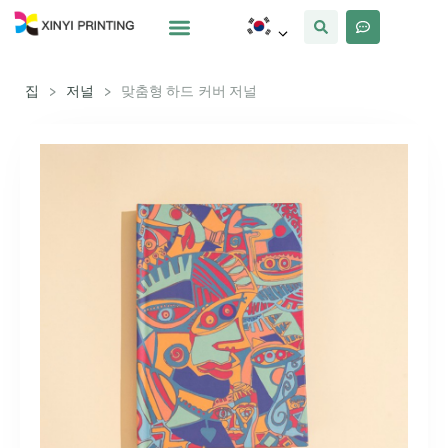
사용자 정의
왜 Xinyi
우리에 대해
집
>
저널
>
맞춤형 하드 커버 저널