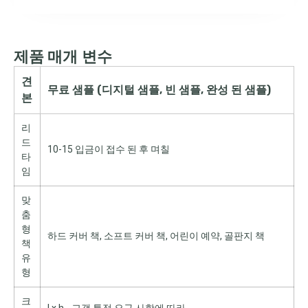
제품 매개 변수
견
무료 샘플 (디지털 샘플, 빈 샘플, 완성 된 샘플)
본
리
드
10-15 입금이 접수 된 후 며칠
타
임
맞
춤
형
하드 커버 책, 소프트 커버 책, 어린이 예약, 골판지 책
책
유
형
크