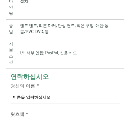
바
설치
인
딩
종
핸드 밴드, 리본 마커, 탄성 밴드, 작은 구멍, 애완 동
범
물/PVC, DVD, 등.
지
불
t/t, 서부 연합, PayPal, 신용 카드
조
건
연락하십시오
당신의 이름
*
왓츠앱
*