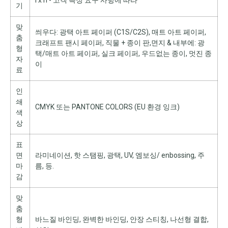
l x h - 고객 특정 요구 사항에 따라
기
맞
씌우다: 광택 아트 페이퍼 (C1S/C2S), 매트 아트 페이퍼,
춤
크래프트 팬시 페이퍼, 직물 + 종이 판,면지 & 내부에: 광
형
택/매트 아트 페이퍼, 실크 페이퍼, 우드없는 종이, 멋진 종
자
이
료
인
쇄
CMYK 또는 PANTONE COLORS (EU 환경 잉크)
색
상
표
면
라미네이션, 핫 스탬핑, 광택, UV, 엠보싱/ enbossing, 주
마
름, 등.
감
맞
춤
형
바느질 바인딩, 완벽한 바인딩, 안장 스티칭, 나선형 결합,