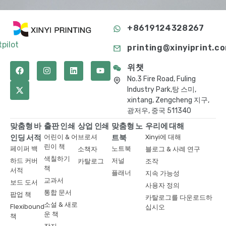
+8619124328267
tpilot
printing@xinyiprint.c
위챗
No.3 Fire Road, Fuling
Industry Park,탕 스미,
xintang, Zengcheng 지구,
광저우, 중국 511340
맞춤형 바
출판 인쇄
상업 인쇄
맞춤형 노
우리에 대해
인딩 서적
어린이 & 어
브로셔
트북
Xinyi에 대해
린이 책
페이퍼 백
노트북
소책자
블로그 & 사례 연구
색칠하기
하드 커버
저널
카탈로그
조작
책
서적
플래너
지속 가능성
교과서
보드 도서
사용자 정의
통합 문서
팝업 책
카탈로그를 다운로드하
소설 & 새로
Flexibound
십시오
운 책
책