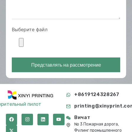
Выберите файл
Представлять на рассмотрение
+8619124328267
ерительный пилот
printing@xinyprint.co
Вичат
№ 3 Пожарная дорога,
Фулинг промышленного