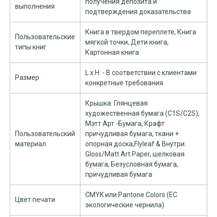
получения депозита и
выполнения
подтверждения доказательства
Книга в твердом переплете, Книга
Пользовательские
мягкой точки, Дети книга,
типы книг
Картонная книга
L x H. - В соответствии с клиентами
Размер
конкретные требования
Крышка: Глянцевая
художественная бумага (C1S/C2S),
Мэтт Арт -Бумага, Крафт
Пользовательский
причудливая бумага, ткани +
материал
опорная доска,Flyleaf & Внутри:
Gloss/Matt Art Paper, шелковая
бумага, Безусловная бумага,
причудливая бумага
CMYK или Pantone Colors (ЕС
Цвет печати
экологические чернила)