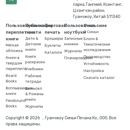
парка,Тангмей, Ксинтанг,
Цзэнгчэн район,
Гуанчжоу, Китай 511340
Пользовательские
Публикация
Торговая
Пользовательские
О нас
переплетные
печати
печать
ноутбуки
О Синьи
книги
Дети &
Брошюры
Записные
Блоги &
Детские
книжки
Тематические
Мягкая
Буклеты
книги
исследования
обложка
Журналы
Каталоги
Книги
Производство
Книги в
Планировщики
раскраски
твердом
Устойчивость
переплете
Учебники
Настройка
Board
Рабочие
Скачать каталог
Books
тетради
Всплывающие
Вымысел
книги
& Романы
книги
Flexibound
Books
Журналы
Copyright © 2026 ，Гуанчжоу Синьи Печана Ко., ООО. Все
права защищены.