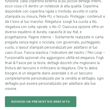
funzione. Dalla copertina esterna ai più piccoli dettagli interni,
ecco cosa c'è dentro un notebook di alta qualità: Copertina:
disponibile con copertina rigida o morbida, avvolto in carta
stampata su misura, Pelle PU, o tessuto. Protegge i contenuti e
dà il tono al tuo marchio. Rilegatura: scegli tra cucita a filo,
rilegatura con colla, spirale, o filo-O. Ciascuna opzione offre un
diverso equilibrio di durata, capacità di lay-flat, e
progettazione. Pagine interne – Solitamente realizzate in carta
pregiata senza legno o riciclata, con governato, punteggiato,
vuoto, o layout stampati personalizzati per adattarsi al tuo
caso d'uso. Fascia elastica / Indicatore del nastro / Pen Loop –
Funzionalità opzionali che aggiungono utilità ed eleganza. Fogli
finali & Fasce per la testa: dettagli discreti che migliorano la
finitura del taccuino e rinforzano la rilegatura. Che tu abbia
bisogno di un elegante diario aziendale o di un taccuino
completamente personalizzato per la vendita al dettaglio, ogni
dettaglio può essere personalizzato per adattarsi alla tua
visione.
RICHIEDI UN PREVENTIVO GRATUITO