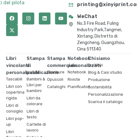
i del pilota
printing@xinyiprint.c
WeChat
No.3 Fire Road, Fuling
Industry Park,Tangmei,
Xintang, Distretto di
Zengcheng, Guangzhou,
Cina 511340
Libri
Stampa
Stampa
Notebook
Chi siamo
vincolanti
di
commerciale
personalizzati
Su Xinyi
personalizzati
pubblicazione
Brochure
Notebook
Blog & Casi studio
Tascabili
Bambini &
Opuscoli
Riviste
Produzione
Libri per
Libri con
Cataloghi
Pianificatori
Sostenibilità
bambini
copertina
Personalizzazione
rigida
Libri da
Scarica il catalogo
colorare
Libri di
consiglio
Libri di
testo
Libri pop-
up
Cartelle di
lavoro
Libri