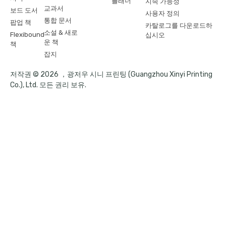
플래너
지속 가능성
교과서
보드 도서
사용자 정의
통합 문서
팝업 책
카탈로그를 다운로드하
소설 & 새로
Flexibound
십시오
운 책
책
잡지
저작권 © 2026 ，광저우 시니 프린팅 (Guangzhou Xinyi Printing
Co.), Ltd. 모든 권리 보유.