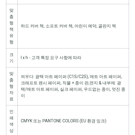
맞
춤
형
하드 커버 책, 소프트 커버 책, 어린이 예약, 골판지 책
책
유
형
크
l x h - 고객 특정 요구 사항에 따라
기
맞
씌우다: 광택 아트 페이퍼 (C1S/C2S), 매트 아트 페이퍼,
춤
크래프트 팬시 페이퍼, 직물 + 종이 판,면지 & 내부에: 광
형
택/매트 아트 페이퍼, 실크 페이퍼, 우드없는 종이, 멋진 종
자
이
료
인
쇄
CMYK 또는 PANTONE COLORS (EU 환경 잉크)
색
상