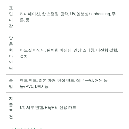
표
면
라미네이션, 핫 스탬핑, 광택, UV, 엠보싱/ enbossing, 주
마
름, 등.
감
맞
춤
형
바느질 바인딩, 완벽한 바인딩, 안장 스티칭, 나선형 결합,
바
설치
인
딩
종
핸드 밴드, 리본 마커, 탄성 밴드, 작은 구멍, 애완 동
범
물/PVC, DVD, 등.
지
불
t/t, 서부 연합, PayPal, 신용 카드
조
건