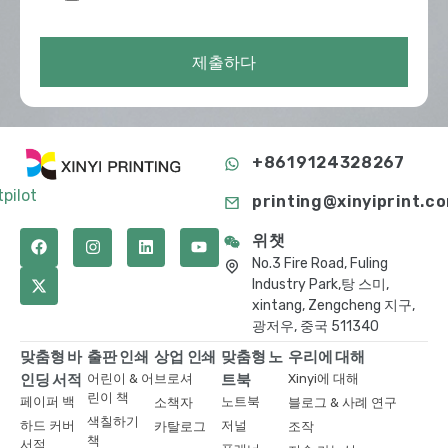
제출하다
+8619124328267
tpilot
printing@xinyiprint.c
위챗
No.3 Fire Road, Fuling
Industry Park,탕 스미,
xintang, Zengcheng 지구,
광저우, 중국 511340
맞춤형 바
출판 인쇄
상업 인쇄
맞춤형 노
우리에 대해
인딩 서적
어린이 & 어
브로셔
트북
Xinyi에 대해
린이 책
페이퍼 백
노트북
소책자
블로그 & 사례 연구
색칠하기
하드 커버
저널
카탈로그
조작
책
서적