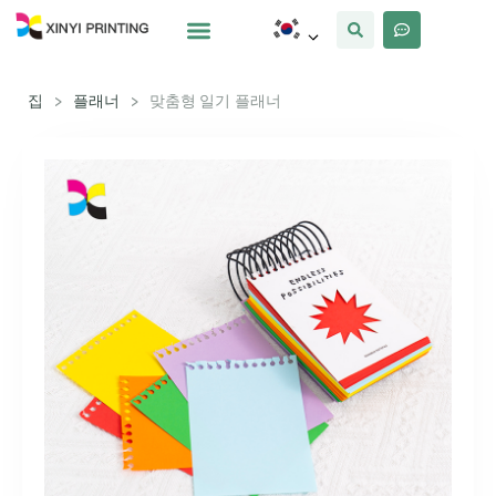
사용자 정의
왜 Xinyi
우리에 대해
집
>
플래너
>
맞춤형 일기 플래너