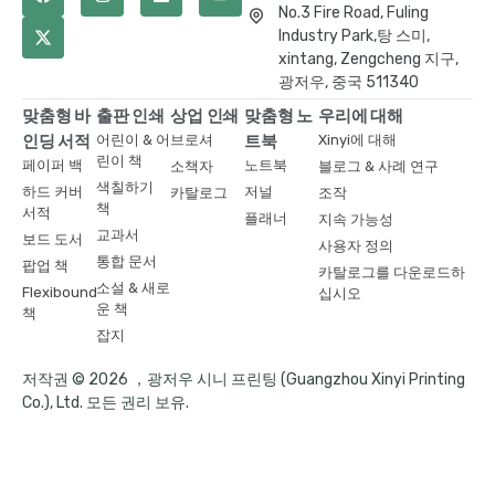
No.3 Fire Road, Fuling
Industry Park,탕 스미,
xintang, Zengcheng 지구,
광저우, 중국 511340
맞춤형 바
출판 인쇄
상업 인쇄
맞춤형 노
우리에 대해
인딩 서적
어린이 & 어
브로셔
트북
Xinyi에 대해
린이 책
페이퍼 백
노트북
소책자
블로그 & 사례 연구
색칠하기
하드 커버
저널
카탈로그
조작
책
서적
플래너
지속 가능성
교과서
보드 도서
사용자 정의
통합 문서
팝업 책
카탈로그를 다운로드하
소설 & 새로
Flexibound
십시오
운 책
책
잡지
저작권 © 2026 ，광저우 시니 프린팅 (Guangzhou Xinyi Printing
Co.), Ltd. 모든 권리 보유.