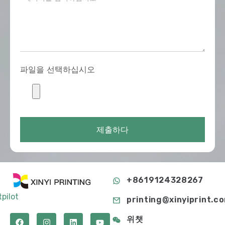
파일을 선택하십시오
제출하다
+8619124328267
tpilot
printing@xinyiprint.c
위챗