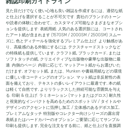
雑誌印刷ガイドライン
見た目だけでなく使い心地も良い雑誌を作成するには、適切な紙
と仕上げを選択することが不可欠です. 貴社のブランドのトーン
や読者の体験に合わせて、カスタマイズ可能なさまざまなオプシ
ョンを提供します: 表紙用紙: 人気のある選択肢には、コートされ
たアート紙が含まれます (157GSM / 200GSM / 250GSM) スムー
ズに, 色とディテールを強化するプレミアム仕上げ. より触感があ
り、高級感のある外観にするには, テクスチャードストックなど
の特殊紙も提供しています, クラフト紙, ブラックカード, または
ソフトタッチの紙, クリエイティブな出版物や豪華な出版物に最
適. 内側のページ: 内容に応じて, マットアート紙からお選びいた
だけます, オフセット紙, または、Munken や書籍用紙などの環境
に優しい非コーティングのオプション. マット紙は非反射性の表
面を備えており、テキストの多いレイアウトに最適です, 本の紙
は軽くて自然です, よりリラックスした持続可能な雰囲気を与え
る. 印刷 & 仕上げ: ラミネーション (マットまたはグロス) 耐久性
と視覚的なインパクトを高めるためのスポット UV / タイトルや
デザインのアクセントに箔押し加工 / 立体感のあるデボス加工,
プレミアムなタッチ 特別版やコレクター向けシリーズの露出背
表紙またはハードカバーのオプション ご要望に応じてサンプル
印刷も提供します, 完全な注文をする前に、紙と仕上げを直接調