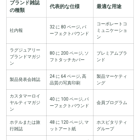
ブランド雑誌
代表的な仕様
最適な用途
の種類
コーポレートコ
32 に 80 ページ, パ
社内報
ミュニケーショ
ーフェクトバウンド
ン
ラグジュアリー
80 に 200 ページ, ソ
プレミアムブラ
ブランドマガジ
フトタッチカバー
ンド
ン
24 に 64 ページ, 高
製品マーケティ
製品発表会雑誌
品質の写真印刷
ング
カスタマーロイ
40 に 100 ページ, パ
ヤルティマガジ
会員プログラム
ーフェクトバウンド
ン
ホテルまたは旅
48 に 120 ページ, マ
ホスピタリティ
行雑誌
ットアート紙
グループ