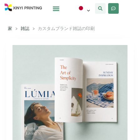
カスタマイズ
なぜxinyi
私たちについて
家
>
雑誌
>
カスタムブランド雑誌の印刷