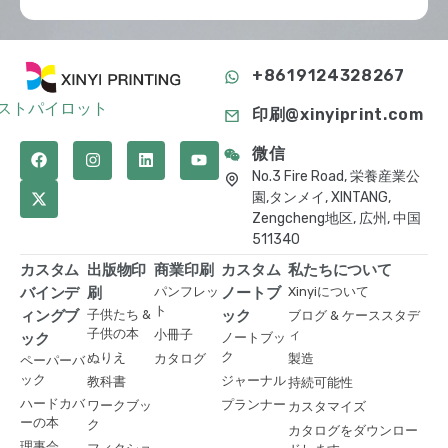
+8619124328267
ストパイロット
印刷@xinyiprint.com
微信
No.3 Fire Road, 栄養産業公
園,タンメイ, XINTANG,
Zengcheng地区, 広州, 中国
511340
カスタム
出版物印
商業印刷
カスタム
私たちについて
バインデ
刷
パンフレッ
ノートブ
Xinyiについて
ト
ィングブ
子供たち &
ック
ブログ & ケーススタデ
子供の本
小冊子
ィ
ック
ノートブッ
ク
ぬりえ
カタログ
製造
ペーパーバ
ック
ジャーナル
教科書
持続可能性
ハードカバ
プランナー
ワークブッ
カスタマイズ
ーの本
ク
カタログをダウンロー
理事会