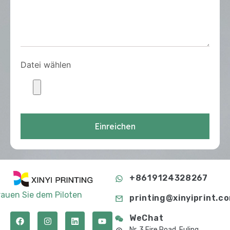
Datei wählen
Einreichen
+8619124328267
rauen Sie dem Piloten
printing@xinyiprint.c
WeChat
Nr. 3 Fire Road, Fuling