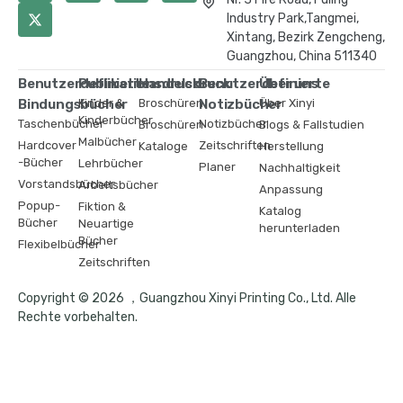
Industry Park,Tangmei,
Xintang, Bezirk Zengcheng,
Guangzhou, China 511340
Benutzerdefinierte
Publikationsdruck
Handelsdruck
Benutzerdefinierte
Über uns
Bindungsbücher
Kinder &
Broschüren
Notizbücher
Über Xinyi
Kinderbücher
Taschenbücher
Notizbücher
Broschüren
Blogs & Fallstudien
Malbücher
Hardcover
Zeitschriften
Kataloge
Herstellung
-Bücher
Lehrbücher
Planer
Nachhaltigkeit
Vorstandsbücher
Arbeitsbücher
Anpassung
Popup-
Fiktion &
Katalog
Bücher
Neuartige
herunterladen
Bücher
Flexibelbücher
Zeitschriften
Copyright © 2026 ，Guangzhou Xinyi Printing Co., Ltd. Alle
Rechte vorbehalten.