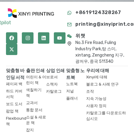
+8619124328267
tpilot
printing@xinyiprint.c
위챗
No.3 Fire Road, Fuling
Industry Park,탕 스미,
xintang, Zengcheng 지구,
광저우, 중국 511340
맞춤형 바
출판 인쇄
상업 인쇄
맞춤형 노
우리에 대해
인딩 서적
어린이 & 어
브로셔
트북
Xinyi에 대해
린이 책
페이퍼 백
노트북
소책자
블로그 & 사례 연구
색칠하기
하드 커버
저널
카탈로그
조작
책
서적
플래너
지속 가능성
교과서
보드 도서
사용자 정의
통합 문서
팝업 책
카탈로그를 다운로드하
소설 & 새로
Flexibound
십시오
운 책
책
잡지