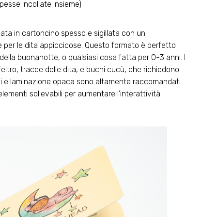
spesse incollate insieme)
zzata in cartoncino spesso e sigillata con un
 e per le dita appiccicose. Questo formato è perfetto
ie della buonanotte, o qualsiasi cosa fatta per 0-3 anni. I
n feltro, tracce delle dita, e buchi cucù, che richiedono
ondati e laminazione opaca sono altamente raccomandati
lementi sollevabili per aumentare l'interattività.