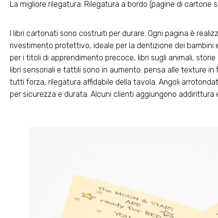
La migliore rilegatura: Rilegatura a bordo (pagine di cartone 
I libri cartonati sono costruiti per durare. Ogni pagina è reali
rivestimento protettivo, ideale per la dentizione dei bambini
per i titoli di apprendimento precoce, libri sugli animali, stor
libri sensoriali e tattili sono in aumento: pensa alle texture i
tutti forza, rilegatura affidabile della tavola. Angoli arrot
per sicurezza e durata. Alcuni clienti aggiungono addirittura e