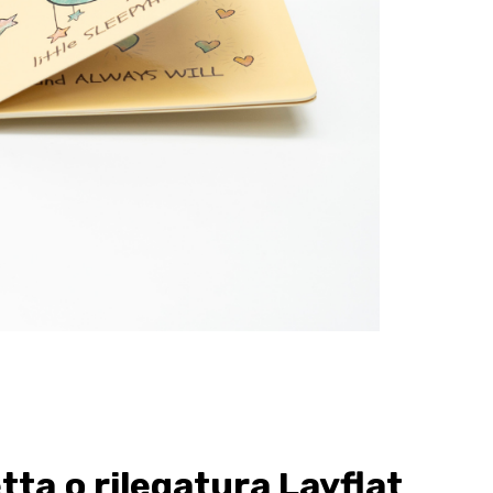
tta o rilegatura Layflat