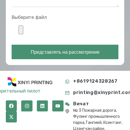
Выберите файл
Представлять на рассмотрение
+8619124328267
ерительный пилот
printing@xinyprint.co
Вичат
№ 3 Пожарная дорога,
Фулинг промышленного
парка,Тангмей, Ксинтанг,
Цзэнгчэн район,