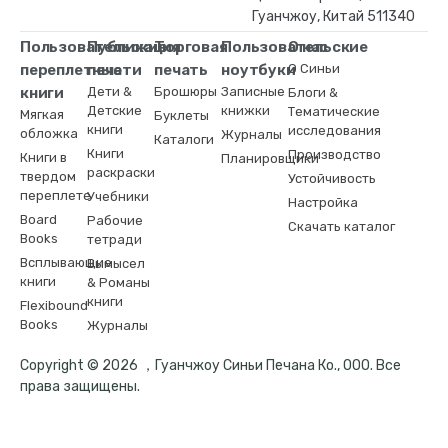
Гуанчжоу, Китай 511340
Пользовательские
Публикация
Торговая
Пользовательские
О нас
переплетные
печати
печать
ноутбуки
О Синьи
книги
Дети &
Брошюры
Записные
Блоги &
Детские
книжки
Тематические
Мягкая
Буклеты
книги
исследования
обложка
Журналы
Каталоги
Книги
Производство
Книги в
Планировщики
раскраски
твердом
Устойчивость
переплете
Учебники
Настройка
Board
Рабочие
Скачать каталог
Books
тетради
Всплывающие
Вымысел
книги
& Романы
книги
Flexibound
Books
Журналы
Copyright © 2026 ，Гуанчжоу Синьи Печана Ко., ООО. Все
права защищены.