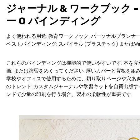
ジャーナル & ワークブック 
ー O バインディング
よく使われる用途: 教育ワークブック, パーソナルプランナー
ベストバインディング: スパイラル (プラスチック) またはWire
これらのバインディングは機能的で使いやすいです. 本を完全
画, または演習をめくってください. 厚いカバーと背板を
学校やオフィスで使用するために、切り取りページや穴あき
のトレンド: カスタムジャーナルや学習キットを自費出版
ンドで少量の印刷を行う場合、製本の柔軟性が重要です.