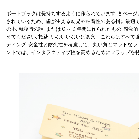
ボードブックは長持ちするように作られています. 各ペー
されているため、歯が生える幼児や粘着性のある指に最適です
の本, 就寝時の話, または 0 ～ 3 年間に作られたもの. 
えてください, 指跡, いないいないばあ穴 - これらはすべ
ディング. 安全性と耐久性を考慮して、丸い角とマットなラ
ントでは、インタラクティブ性を高めるためにフラップを持