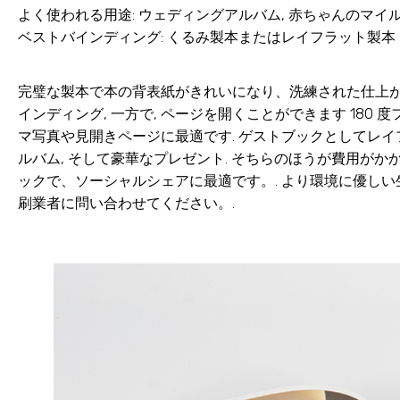
よく使われる用途: ウェディングアルバム, 赤ちゃんのマイ
ベストバインディング: くるみ製本またはレイフラット製本
完璧な製本で本の背表紙がきれいになり、洗練された仕上がり
インディング, 一方で, ページを開くことができます 180
マ写真や見開きページに最適です. ゲストブックとしてレイフラ
ルバム, そして豪華なプレゼント. そちらのほうが費用がか
ックで、ソーシャルシェアに最適です。. より環境に優しい生産
刷業者に問い合わせてください。.