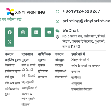
+8619124328267
 पर भरोसा रखें
printing@xinyiprint.c
WeChat
No.3 फायर रोड, उद्योग पार्क,ताँगमेई,
ज़िंटांग, ज़ेंगचेंग डिस्ट्रिक्ट, गुआंगज़ौ,
चीन 511340
कस्टम
प्रकाशन
वाणिज्यिक
कस्टम
हमारे बारे में
बाइंडिंग बुक्स
मुद्रण
मुद्रण
नोटबुक
Xinyi के बारे में
पेपरबैक्स
बच्चे & बच्चों
ब्रोशर
नोटबुक
ब्लॉग & मामले का अध्ययन
की किताबें
हार्डकवर बुक्स
पुस्तिकाएं
पत्रिकाओं
उत्पादन
रंगीन किताबें
बोर्ड बुक
कैटलाग
योजनाकारों
वहनीयता
पाठ्यपुस्तकें
पॉप-अप बुक्स
अनुकूलन
कार्यपुस्तिकाएं
फ्लेक्सिबाउंड
डाउनलोड कैटलॉग
बुक्स
कल्पना &
नवीन पुस्तकें
पत्रिका