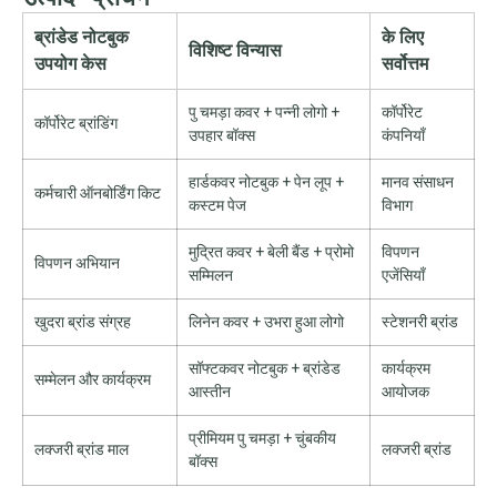
ब्रांडेड नोटबुक
के लिए
विशिष्ट विन्यास
उपयोग केस
सर्वोत्तम
पु चमड़ा कवर + पन्नी लोगो +
कॉर्पोरेट
कॉर्पोरेट ब्रांडिंग
उपहार बॉक्स
कंपनियाँ
हार्डकवर नोटबुक + पेन लूप +
मानव संसाधन
कर्मचारी ऑनबोर्डिंग किट
कस्टम पेज
विभाग
मुद्रित कवर + बेली बैंड + प्रोमो
विपणन
विपणन अभियान
सम्मिलन
एजेंसियाँ
खुदरा ब्रांड संग्रह
लिनेन कवर + उभरा हुआ लोगो
स्टेशनरी ब्रांड
सॉफ्टकवर नोटबुक + ब्रांडेड
कार्यक्रम
सम्मेलन और कार्यक्रम
आस्तीन
आयोजक
प्रीमियम पु चमड़ा + चुंबकीय
लक्जरी ब्रांड माल
लक्जरी ब्रांड
बॉक्स