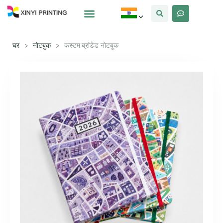
क्यों Xinyi
हमारे बारे में
घर
>
नोटबुक
>
कस्टम ब्रांडेड नोटबुक