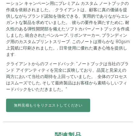
ーション キャンペーン用にプレミアム カスタム ノートブックの
作成を依頼されました。. クライアントは、顧客に真の価値を提
供しながらブランド認知を強化できる、実用的でありながらエレ
ガントな製品を求めていました。. 彼らの要件を満たすために, 耐
久性のある弾性開閉部を備えたソフトカバーノートブックを作成
しました, 統合されたペンループ, リボンマーカー, ブランディン
グ用のカスタムプリントスリーブ. このノートは滑らかな 80gsm
上質紙に印刷されました。, 日常使用に優れた書き心地を提供し
ます.
クライアントからのフィードバック: “ノートブックは当社のブラ
ンド アイデンティティを完全に反映しており、品質と見栄えの
両方において当社の期待を上回っていました。. 全体のプロセス
はスムーズでした, そして最終製品はお客様から素晴らしいフィ
ードバックをいただきました。”
無料見積もりをリクエストしてください
関連製品