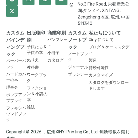
No.3 Fire Road, 栄養産業公
園,タンメイ, XINTANG,
Zengcheng地区, 広州, 中国
511340
カスタム
出版物印
商業印刷
カスタム
私たちについて
バインデ
刷
パンフレッ
ノートブ
Xinyiについて
ト
ィングブ
子供たち &
ック
ブログ & ケーススタデ
子供の本
小冊子
ィ
ック
ノートブッ
ク
ぬりえ
カタログ
製造
ペーパーバ
ック
ジャーナル
教科書
持続可能性
ハードカバ
プランナー
ワークブッ
カスタマイズ
ーの本
ク
カタログをダウンロー
理事会
フィクショ
ドします
ン & 小説の
ポップアッ
本
プブック
雑誌
フレキシバ
ウンドブッ
ク
Copyright© 2026 ，広州XINYI Printing Co., Ltd. 無断転載を禁じ