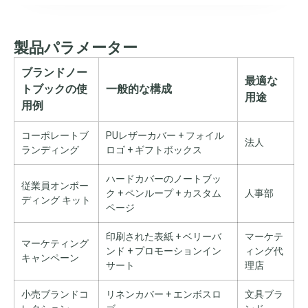
製品パラメーター
ブランドノー
最適な
トブックの使
一般的な構成
用途
用例
コーポレートブ
PUレザーカバー + フォイル
法人
ランディング
ロゴ + ギフトボックス
ハードカバーのノートブッ
従業員オンボー
ク + ペンループ + カスタム
人事部
ディング キット
ページ
印刷された表紙 + ベリーバ
マーケテ
マーケティング
ンド + プロモーションイン
ィング代
キャンペーン
サート
理店
小売ブランドコ
リネンカバー + エンボスロ
文具ブラ