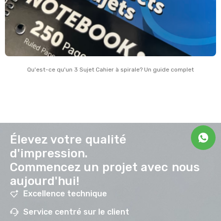
Qu'est-ce qu'un 3 Sujet Cahier à spirale? Un guide complet
Élevez votre qualité
d'impression.
Commencez un projet avec nous
aujourd'hui!
Excellence technique
Service centré sur le client