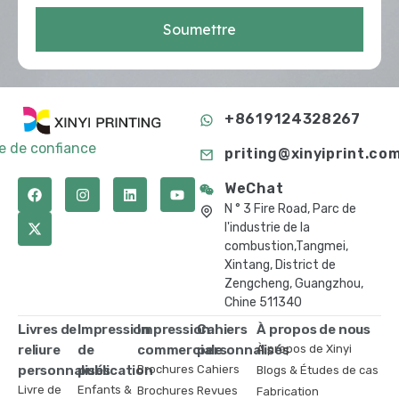
Soumettre
+8619124328267
te de confiance
priting@xinyiprint.co
WeChat
N ° 3 Fire Road, Parc de
l'industrie de la
combustion,Tangmei,
Xintang, District de
Zengcheng, Guangzhou,
Chine 511340
Livres de
Impression
Impression
Cahiers
À propos de nous
reliure
de
commerciale
personnalisés
À propos de Xinyi
personnalisés
publication
Brochures
Cahiers
Blogs & Études de cas
Livre de
Enfants &
Brochures
Revues
Fabrication