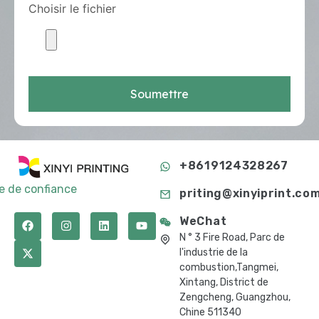
Choisir le fichier
Soumettre
+8619124328267
te de confiance
priting@xinyiprint.co
WeChat
N ° 3 Fire Road, Parc de
l'industrie de la
combustion,Tangmei,
Xintang, District de
Zengcheng, Guangzhou,
Chine 511340