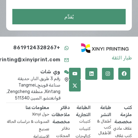
يُقدِّم
+8619124328267
طيار الثقة
printing@xinyiprint.com
وي شات
رقم 3 طريق النار, حديقة
صناعة فوينج,Tangmei,
Xintang, منطقة Zengcheng,
قوانغتشو, الصين 511340
كتب
طباعة
الطباعة
دفاتر
معلومات عنا
ملزمة
النشر
التجارية
ملاحظات
حول Xinyi
مخصصة
أطفال &
كتيبات
مخصصة
المدونات & دراسات الحالة
كتب
غلاف عادي
دفاتر
كتيبات
تصنيع
الأطفال
كتب غلاف
المجلات
كتالوجات
الاستدامة