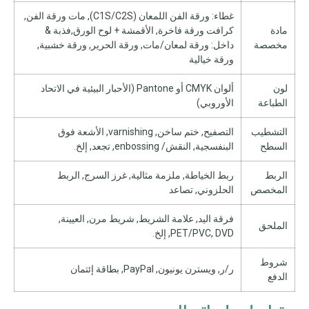
غطاء: ورقة الفن اللمعان (C1S/C2S), مات ورقة الفن,
مادة
كرافت ورقة فاخرة, الأقمشة + لوح الورق,فذبة &
مخصصة
داخل: ورقة لمعان/مات, ورقة الحرير, ورقة خشبية,
ورقة خيالية
لون
ألوان CMYK أو Pantone (الأحبار البيئية في الاتحاد
الطباعة
الأوروبي)
التشطيب
التصفيح, ختم ساخن, varnishing, الأشعة فوق
السطح
البنفسجية, النقش/ enbossing, تجعد, إلخ.
الربط
ربط الخياطة, ملزمة مثالية, غرز السرج, الربط
المخصص
الحلزوني, تصاعد
فرقة اليد, علامة الشريط, شريط مرن, العيينة,
الملحق
PET/PVC, DVD, إلخ.
شروط
ر/ر, ويسترن يونيون, PayPal, بطاقة إئتمان
الدفع