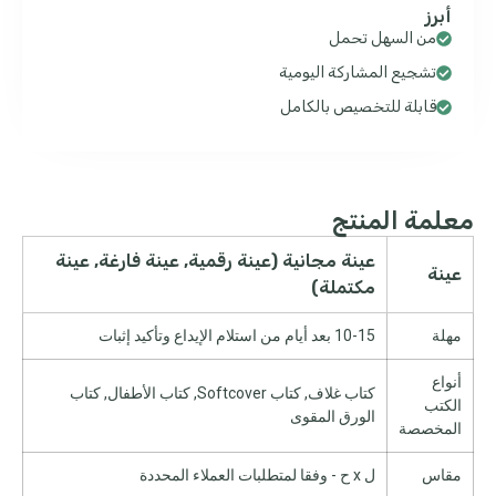
أبرز
من السهل تحمل
تشجيع المشاركة اليومية
قابلة للتخصيص بالكامل
معلمة المنتج
عينة مجانية (عينة رقمية, عينة فارغة, عينة
عينة
مكتملة)
مهلة
10-15 بعد أيام من استلام الإيداع وتأكيد إثبات
أنواع
كتاب غلاف, كتاب Softcover, كتاب الأطفال, كتاب
الكتب
الورق المقوى
المخصصة
مقاس
ل x ح - وفقا لمتطلبات العملاء المحددة