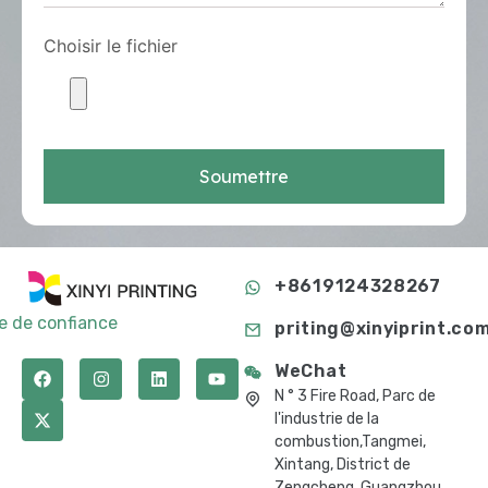
Choisir le fichier
Soumettre
+8619124328267
te de confiance
priting@xinyiprint.co
WeChat
N ° 3 Fire Road, Parc de
l'industrie de la
combustion,Tangmei,
Xintang, District de
Zengcheng, Guangzhou,