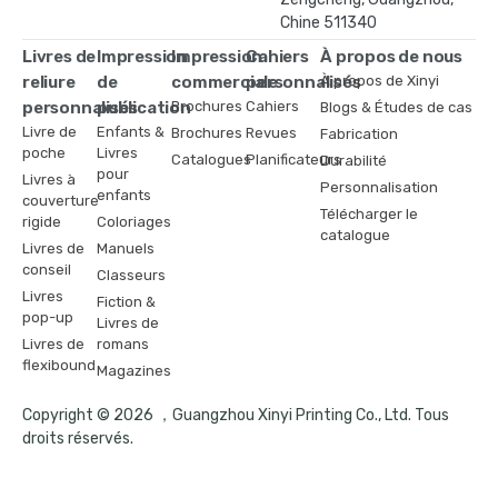
Chine 511340
Livres de
Impression
Impression
Cahiers
À propos de nous
reliure
de
commerciale
personnalisés
À propos de Xinyi
personnalisés
publication
Brochures
Cahiers
Blogs & Études de cas
Livre de
Enfants &
Brochures
Revues
Fabrication
poche
Livres
Catalogues
Planificateurs
Durabilité
pour
Livres à
Personnalisation
enfants
couverture
Télécharger le
rigide
Coloriages
catalogue
Livres de
Manuels
conseil
Classeurs
Livres
Fiction &
pop-up
Livres de
Livres de
romans
flexibound
Magazines
Copyright © 2026 ，Guangzhou Xinyi Printing Co., Ltd. Tous
droits réservés.