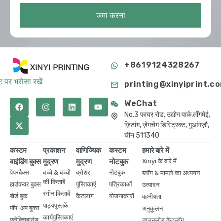
जमा करना
+8619124328267
 पर भरोसा रखें
printing@xinyiprint.c
WeChat
No.3 फायर रोड, उद्योग पार्क,ताँगमेई,
ज़िंटांग, ज़ेंगचेंग डिस्ट्रिक्ट, गुआंगज़ौ,
चीन 511340
कस्टम
प्रकाशन
वाणिज्यिक
कस्टम
हमारे बारे में
बाइंडिंग बुक्स
मुद्रण
मुद्रण
नोटबुक
Xinyi के बारे में
पेपरबैक्स
बच्चे & बच्चों
ब्रोशर
नोटबुक
ब्लॉग & मामले का अध्ययन
की किताबें
हार्डकवर बुक्स
पुस्तिकाएं
पत्रिकाओं
उत्पादन
रंगीन किताबें
बोर्ड बुक
कैटलाग
योजनाकारों
वहनीयता
पाठ्यपुस्तकें
पॉप-अप बुक्स
अनुकूलन
कार्यपुस्तिकाएं
फ्लेक्सिबाउंड
डाउनलोड कैटलॉग