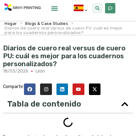
Por Qué Xinyi
Sobre Nosotros
>
>
Hogar
Blogs & Case Studies
Diarios de cuero real versus de cuero PU: cuál es mejor
para los cuadernos personalizados?
Diarios de cuero real versus de cuero
PU: cuál es mejor para los cuadernos
personalizados?
18/03/2026
León
Compartir:
Tabla de contenido