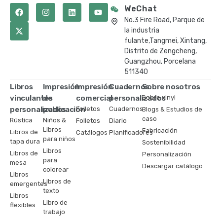
WeChat
No.3 Fire Road, Parque de
la industria
fulante,Tangmei, Xintang,
Distrito de Zengcheng,
Guangzhou, Porcelana
511340
Libros
Impresión
Impresión
Cuadernos
Sobre nosotros
vinculantes
de
comercial
personalizados
Sobre xinyi
personalizados
publicación
Folletos
Cuadernos
Blogs & Estudios de
caso
Rústica
Niños &
Folletos
Diario
Libros
Fabricación
Libros de
Catálogos
Planificadores
para niños
tapa dura
Sostenibilidad
Libros
Libros de
Personalización
para
mesa
Descargar catálogo
colorear
Libros
Libros de
emergentes
texto
Libros
Libro de
flexibles
trabajo