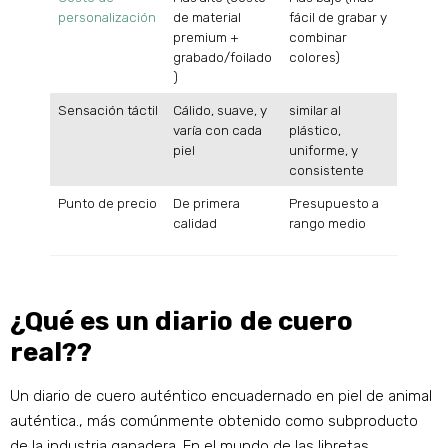
personalización
de material
fácil de grabar y
premium +
combinar
grabado/foilado
colores)
)
Sensación táctil
Cálido, suave, y
similar al
varía con cada
plástico,
piel
uniforme, y
consistente
Punto de precio
De primera
Presupuesto a
calidad
rango medio
¿Qué es un diario de cuero
real??
Un diario de cuero auténtico encuadernado en piel de animal
auténtica., más comúnmente obtenido como subproducto
de la industria ganadera. En el mundo de las libretas