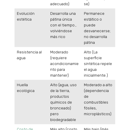
adecuado)
se)
Evolución
Desarrolla una
Permanece
estética
pátina única
estático o
con el tiempo.,
puede
volviéndose
desvanecerse;
más rico
no desarrolla
pátina
Resistencia al
Moderado
Alto (La
agua
(requiere
superficie
acondicionamie
sintética repele
nto para
el agua
mantener)
inicialmente.)
Huella
Alto (agua, uso
Moderado a alto
ecológica
de la tierra,
(dependencia
productos
de
químicos de
combustibles
bronceado)
fósiles,
pero
microplásticos)
biodegradable
Costo de
Más alto (costo
Más bajo (más