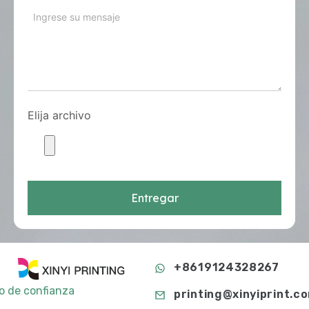
Elija archivo
Entregar
+8619124328267
to de confianza
printing@xinyiprint.c