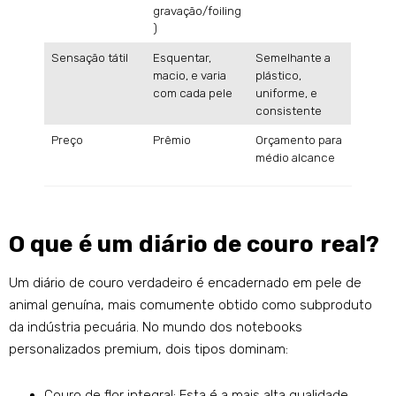
gravação/foiling
)
Sensação tátil
Esquentar,
Semelhante a
macio, e varia
plástico,
com cada pele
uniforme, e
consistente
Preço
Prêmio
Orçamento para
médio alcance
O que é um diário de couro real?
Um diário de couro verdadeiro é encadernado em pele de
animal genuína, mais comumente obtido como subproduto
da indústria pecuária. No mundo dos notebooks
personalizados premium, dois tipos dominam:
Couro de flor integral: Esta é a mais alta qualidade