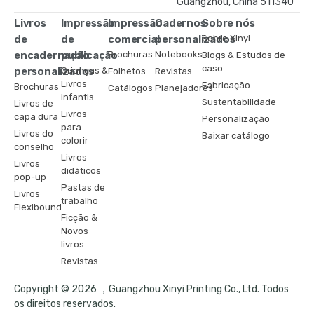
Guangzhou, China 511340
Livros
Impressão
Impressão
Cadernos
Sobre nós
de
de
comercial
personalizados
Sobre Xinyi
encadernação
publicação
Brochuras
Notebooks
Blogs & Estudos de
caso
personalizados
Crianças &
Folhetos
Revistas
Livros
Fabricação
Brochuras
Catálogos
Planejadores
infantis
Sustentabilidade
Livros de
Livros
capa dura
Personalização
para
Livros do
Baixar catálogo
colorir
conselho
Livros
Livros
didáticos
pop-up
Pastas de
Livros
trabalho
Flexibound
Ficção &
Novos
livros
Revistas
Copyright © 2026 ，Guangzhou Xinyi Printing Co., Ltd. Todos
os direitos reservados.