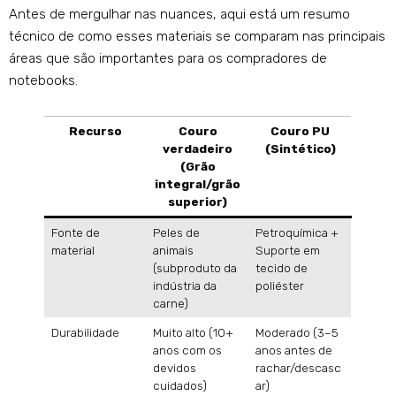
Antes de mergulhar nas nuances, aqui está um resumo
técnico de como esses materiais se comparam nas principais
áreas que são importantes para os compradores de
notebooks.
Recurso
Couro
Couro PU
verdadeiro
(Sintético)
(Grão
integral/grão
superior)
Fonte de
Peles de
Petroquímica +
material
animais
Suporte em
(subproduto da
tecido de
indústria da
poliéster
carne)
Durabilidade
Muito alto (10+
Moderado (3–5
anos com os
anos antes de
devidos
rachar/descasc
cuidados)
ar)