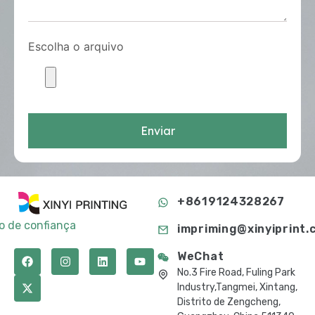
Escolha o arquivo
Enviar
+8619124328267
to de confiança
impriming@xinyiprint.
WeChat
No.3 Fire Road, Fuling Park
Industry,Tangmei, Xintang,
Distrito de Zengcheng,