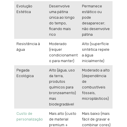
Evolução
Desenvolve
Permanece
Estética
uma pátina
estático ou
única ao longo
pode
do tempo,
desaparecer;
ficando mais
não desenvolve
rico
pátina
Resistência à
Moderado
Alto (superfície
água
(requer
sintética repele
condicionament
a água
o para manter)
inicialmente)
Pegada
Alto (água, uso
Moderado a alto
Ecológica
da terra,
(dependência
produtos
de
químicos para
combustíveis
bronzeamento)
fósseis,
mas
microplásticos)
biodegradável
Custo de
Mais alto (custo
Mais baixo (mais
personalização
de material
fácil de gravar e
premium +
combinar cores)