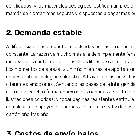
certificados, y los materiales ecológicos justifican un prec
mamás se sientan más seguras y dispuestas a pagar más por 
2. Demanda estable
A diferencia de los productos impulsados ​​por las tendencia
constante. La razón va mucho más allá de simplemente “enseñ
moldean el carácter de los niños. «Los libros de cartón act
Los momentos de abrazar a un niño mientras lee aportan seg
un desarrollo psicológico saludable. A través de historias, 
diferentes emociones., Sentando las bases de la inteligenc
cuando el cerebro forma conexiones sinápticas a su ritmo m
ilustraciones coloridas, y tocar páginas resistentes estimula
complejas que apoyen el aprendizaje futuro, creatividad, y e
cartón año tras año.
3. Costos de envío bajos