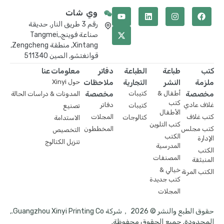
وي شات
رقم 3 طريق النار, حديقة
صناعة فوينج,Tangmei,
Xintang, منطقة Zengcheng,
قوانغتشو, الصين 511340
كتب
طباعة
الطباعة
دفاتر
معلومات عنا
ملزمة
النشر
التجارية
ملاحظات
حول Xinyi
مخصصة
أطفال &
كتيبات
مخصصة
المدونات & دراسات الحالة
كتب
غلاف عادي
دفاتر
كتيبات
تصنيع
الأطفال
كتب غلاف
المجلات
كتالوجات
الاستدامة
كتب التلوين
كتب مجلس
المخططون
التخصيص
الكتب
الإدارة
تنزيل الكتالوج
المدرسية
الكتب
المصنفات
المنبثقة
خيالي &
الكتب المرنة
كتب جديدة
المجلات
حقوق الطبع والنشر © 2026 ，شركة Guangzhou Xinyi Printing Co.,
المحدودة. جميع الحقوق محفوظة.