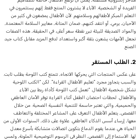
تاجر إلكترونية مستقلة, يمكن أن ترتفع الأسعار, خاصة للتصاميم
لفريدة أو الشخصية. الآباء لا يشترون المنتج فقط; إنهم يستثمرون في
لتعلم المبكر لأطفالهم وسلامتهم. لأن الأطفال يمضغون في كثير من
لأحيان, يرمي, أو انتقد كتبهم, ضمان المتانة, معايير السلامة المعتمدة,
المواد الصديقة للبيئة تبرر نقطة سعر أعلى. في الحقيقة, هذه الصفات
جعل الأمهات يشعرن بثقة أكبر واستعداد لدفع المزيد مقابل كتاب جيد
لصنع.
ب المستقر
لى عكس المنتجات التي يحركها الاتجاه, تتمتع كتب اللوحة بطلب ثابت.
السبب يتجاوز مجرد "تعليم الأطفال القراءة". لكن “الكتب اللوحية
شكل شخصية الأطفال. “تعمل كتب اللوحة كأداة ربط بين الآباء
الأطفال. لحظات احتضان الطفل أثناء القراءة توفر الأمان العاطفي
الحميمية, والتي تعتبر حاسمة للتنمية النفسية الصحية. من خلال
لقصص, يتعلم الأطفال التعرف على المشاعر المختلفة والتعاطف
عها, إرساء أسس الذكاء العاطفي. علاوة على ذلك, السنوات الأولى من
لحياة هي عندما يقوم الدماغ بتكوين اتصالات متشابكة بأسرع معدل
ها. الاستماع إلى القصص, النظر في الرسوم التوضيحية الملونة, ولمس