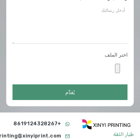
اختر الملف
يُقدِّم
+8619124328267
طيار الثقة
printing@xinyiprint.com