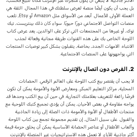
لأكثر جاذبية. لا ينبغي أن يكون متجرك عبر الإنترنت مكانًا للبيع فحسب،
ل يجب أن يكون أيضًا منصة لعرض سلطتك في هذا المجال. الثقة هي
العملة الأولى للأعمال. أبعد من الأسواق مثل Amazon أو Etsy, تلعب
نصات التواصل الاجتماعي دورًا حيويًا. سواء كان ذلك بينتريست, تيك
وك, أو غيرها من المجتمعات التي تركز على الوالدين, يعد عرض كتاب
للوحة الخاص بك على هذه القنوات طريقة مجانية وفعالة لجذب
لانتباه. الامهات الجدد, بخاصة, يتقبلون بشكل كبير توصيات المنتجات
لتي يواجهونها على المنصات الاجتماعية.
 اتصال بالإنترنت
ا يجب أن يقتصر بيع كتب اللوحة على العالم الرقمي. الحضانات
لمحلية, مراكز التعليم المبكر, ومعارض الأبوة والأمومة يمكن أن تكون
رصًا رائعة للتعريف بعلامتك التجارية. في حين أن بيع الكتب وحدها قد
واجه مقاومة في بعض الأحيان, يمكن أن يؤدي تجميع كتبك اللوحية مع
نتجات الأطفال أو الأبوة والأمومة ذات الصلة إلى زيادة الجاذبية
القبول. على سبيل المثال, إن تقديم مجموعة تجمع بين كتاب اللوحة
ألعاب الأطفال أو عناصر الحضانة الأساسية يمكن أن يخلق حزمة قيمة
كثر جاذبية للآباء. لا تعمل هذه الاستراتيجيات غير المتصلة بالإنترنت