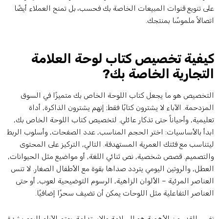
لى تنويع قنوات المبيعات الخاصة بك فحسب، بل تمنح العملاء أيضًا
تصالاً ملموسًا بمنتجك.
يفية تخصيص كتاب لوحة العلامة
لتجارية الخاصة بك?
لتخصيص هو ما يجعل كتاب اللوحة الخاص بك متميزًا في السوق
لمزدحمة. الآباء لا يشترون كتابًا فقط; إنهم يشترون الذاكرة, أداة
عليمية, وأحياناً حتى تذكار عائلي. لتخصيص كتاب اللوحة الخاص بك,
بدأ بالأساسيات: اختر الحجم المناسب, عدد الصفحات, وأسلوب الربط
يتناسب مع فئتك العمرية المستهدفة. التالي, التركيز على المحتوى
التصميم. قصص شخصية, نص ثنائي اللغة, أو مواضيع مثل الحيوانات,
لعطل, والروتين اليومي يتردد صداها بقوة مع الأطفال الصغار. لا تنس
لعناصر المرئية – الألوان الزاهية, الرسوم التوضيحية لعوب, أو حتى
لعناصر التفاعلية مثل اللوحات يمكن أن تضيف سحرًا إضافيًا.
فس القدر من الأهمية هو السلامة والاستدامة. يهتم الآباء اليوم بشدة