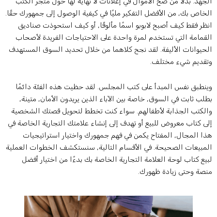
لجهد. بدلاً من ضخ الأموال في إعلانات لا نهاية لها حول متجر الكتب
لخاص بك, من الأفضل التفكير مليًا في كيفية الوصول إلى جمهورك حقًا.
نظر فقط كيف أصبح لابوبو اسمًا مألوفًا, أو كيف استحوذت صناديق
لقمامة التي تستخدم لمرة واحدة على الاحتياجات الفريدة لأصحاب
لحيوانات الأليفة. لقد نجح كلاهما من خلال تحديد السوق المستهدف
تقديم شيء مختلف.
ينطبق نفس المبدأ على كتب المجلس. لقد حظيت هذه الفئة دائمًا
طلب ثابت في السوق, خاصة بين الآباء الذين يريدون الأمان, متينة,
الكتب الجذابة لأطفالهم. سواء كنت تخطط لتحويل قصتك الشخصية
لى كتاب معروض للبيع أو تهدف إلى إنشاء علامتك التجارية الخاصة في
ذا المجال, المفتاح يكمن في فهم جمهورك واختيار استراتيجيات
لمبيعات الصحيحة. في الأقسام التالية, سنستكشف الخطوات العملية
بيع كتاب لوحة العلامة التجارية الخاصة بك بدءًا من اختيار أفضل
نصة وحتى زيادة ظهورك.