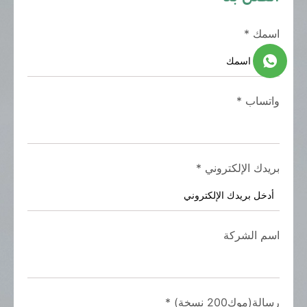
اسمك
*
واتساب
*
بريدك الإلكتروني
*
اسم الشركة
رسالة(موك200 نسخة)
*