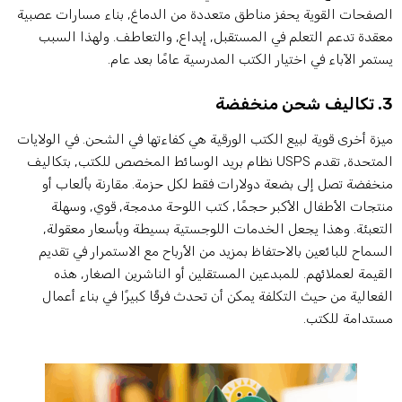
لصفحات القوية يحفز مناطق متعددة من الدماغ, بناء مسارات عصبية
عقدة تدعم التعلم في المستقبل, إِبداع, والتعاطف. ولهذا السبب
ستمر الآباء في اختيار الكتب المدرسية عامًا بعد عام.
 شحن منخفضة
يزة أخرى قوية لبيع الكتب الورقية هي كفاءتها في الشحن. في الولايات
المتحدة, تقدم USPS نظام بريد الوسائط المخصص للكتب, بتكاليف
نخفضة تصل إلى بضعة دولارات فقط لكل حزمة. مقارنة بألعاب أو
نتجات الأطفال الأكبر حجمًا, كتب اللوحة مدمجة, قوي, وسهلة
لتعبئة. وهذا يجعل الخدمات اللوجستية بسيطة وبأسعار معقولة,
لسماح للبائعين بالاحتفاظ بمزيد من الأرباح مع الاستمرار في تقديم
لقيمة لعملائهم. للمبدعين المستقلين أو الناشرين الصغار, هذه
لفعالية من حيث التكلفة يمكن أن تحدث فرقًا كبيرًا في بناء أعمال
ستدامة للكتب.