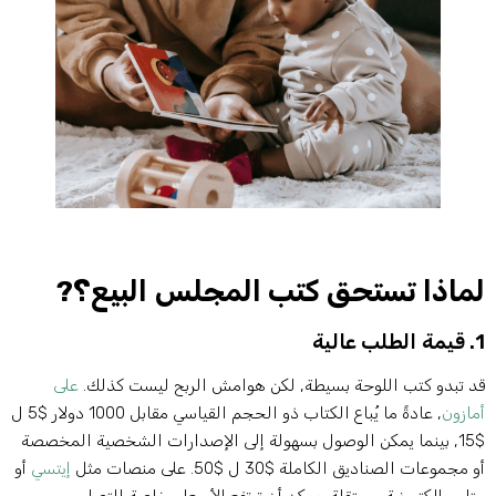
ماذا تستحق كتب المجلس البيع؟?
لب عالية
د تبدو كتب اللوحة بسيطة, لكن هوامش الربح ليست كذلك.
على
مازون
, عادةً ما يُباع الكتاب ذو الحجم القياسي مقابل 1000 دولار $5 ل
$15, بينما يمكن الوصول بسهولة إلى الإصدارات الشخصية المخصصة
 مجموعات الصناديق الكاملة $30 ل $50. على منصات مثل
إيتسي
أو