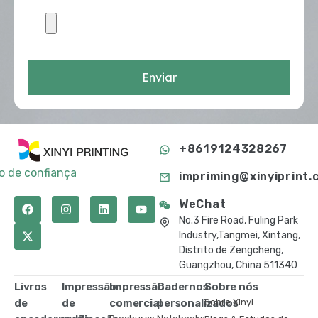
Enviar
+8619124328267
to de confiança
impriming@xinyiprint.
WeChat
No.3 Fire Road, Fuling Park
Industry,Tangmei, Xintang,
Distrito de Zengcheng,
Guangzhou, China 511340
Livros
Impressão
Impressão
Cadernos
Sobre nós
de
de
comercial
personalizados
Sobre Xinyi