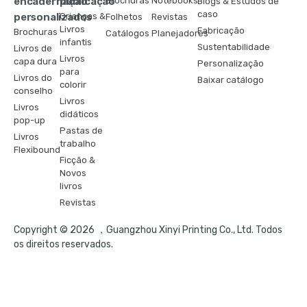
encadernação
publicação
Brochuras
Notebooks
Blogs & Estudos de
caso
personalizados
Crianças &
Folhetos
Revistas
Livros
Fabricação
Brochuras
Catálogos
Planejadores
infantis
Sustentabilidade
Livros de
Livros
capa dura
Personalização
para
Livros do
Baixar catálogo
colorir
conselho
Livros
Livros
didáticos
pop-up
Pastas de
Livros
trabalho
Flexibound
Ficção &
Novos
livros
Revistas
Copyright © 2026 ，Guangzhou Xinyi Printing Co., Ltd. Todos
os direitos reservados.