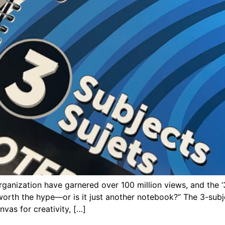
ganization have garnered over
100
million views
,
and the ‘
y worth the hype—or is it just another notebook
?
” The 3-sub
anvas for creativity
, […]