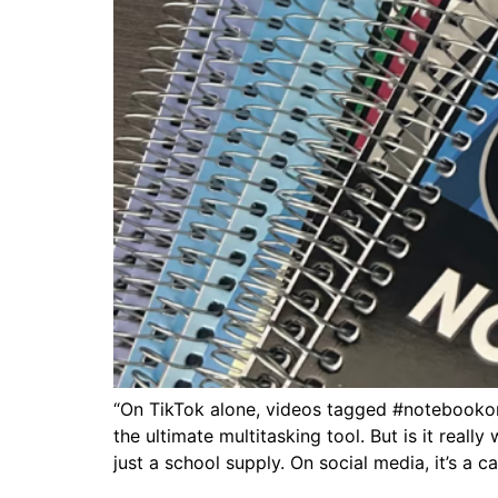
“On TikTok alone
,
videos tagged #notebookor
the ultimate multitasking tool
.
But is it reall
just a school supply
.
On social media
,
it’s a c