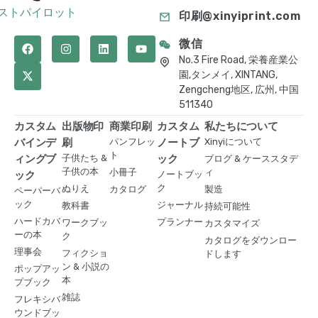
ストパイロット
印刷@xinyiprint.com
微信
No.3 Fire Road, 栄養産業公
園,タンメイ, XINTANG,
Zengcheng地区, 広州, 中国
511340
カスタム
出版物印
商業印刷
カスタム
私たちについて
バインデ
刷
パンフレッ
ノートブ
Xinyiについて
ト
ィングブ
子供たち &
ック
ブログ & ケーススタデ
子供の本
小冊子
ィ
ック
ノートブッ
ク
ぬりえ
カタログ
製造
ペーパーバ
ック
ジャーナル
教科書
持続可能性
ハードカバ
プランナー
ワークブッ
カスタマイズ
ーの本
ク
カタログをダウンロー
理事会
フィクショ
ドします
ン & 小説の
ポップアッ
本
プブック
雑誌
フレキシバ
ウンドブッ