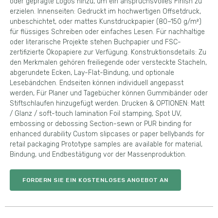
oder geprägte Logos hinzu, um ein anspruchsvolles Finish zu
erzielen. Innenseiten: Gedruckt im hochwertigen Offsetdruck,
unbeschichtet, oder mattes Kunstdruckpapier (80–150 g/m²)
für flüssiges Schreiben oder einfaches Lesen. Für nachhaltige
oder literarische Projekte stehen Buchpapier und FSC-
zertifizierte Ökopapiere zur Verfügung. Konstruktionsdetails: Zu
den Merkmalen gehören freiliegende oder versteckte Stacheln,
abgerundete Ecken, Lay-Flat-Bindung, und optionale
Lesebändchen. Endseiten können individuell angepasst
werden, Für Planer und Tagebücher können Gummibänder oder
Stiftschlaufen hinzugefügt werden. Drucken & OPTIONEN: Matt
/ Glanz /
soft-touch lamination Foil stamping
, Spot UV,
embossing or debossing Section-sewn or PUR binding for
enhanced durability Custom slipcases or paper bellybands for
retail packaging Prototype samples are available for material
,
Bindung, und Endbestätigung vor der Massenproduktion.
FORDERN SIE EIN KOSTENLOSES ANGEBOT AN