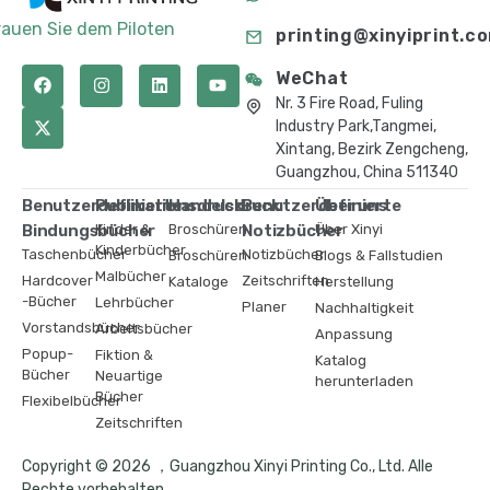
rauen Sie dem Piloten
printing@xinyiprint.c
WeChat
Nr. 3 Fire Road, Fuling
Industry Park,Tangmei,
Xintang, Bezirk Zengcheng,
Guangzhou, China 511340
Benutzerdefinierte
Publikationsdruck
Handelsdruck
Benutzerdefinierte
Über uns
Bindungsbücher
Kinder &
Broschüren
Notizbücher
Über Xinyi
Kinderbücher
Taschenbücher
Notizbücher
Broschüren
Blogs & Fallstudien
Malbücher
Hardcover
Zeitschriften
Kataloge
Herstellung
-Bücher
Lehrbücher
Planer
Nachhaltigkeit
Vorstandsbücher
Arbeitsbücher
Anpassung
Popup-
Fiktion &
Katalog
Bücher
Neuartige
herunterladen
Bücher
Flexibelbücher
Zeitschriften
Copyright © 2026 ，Guangzhou Xinyi Printing Co., Ltd. Alle
Rechte vorbehalten.