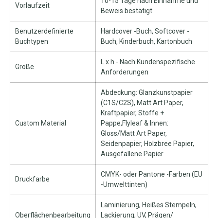
10-15 Tage nach Einnahme und
Vorlaufzeit
Beweis bestätigt
Benutzerdefinierte
Hardcover -Buch, Softcover -
Buchtypen
Buch, Kinderbuch, Kartonbuch
L x h - Nach Kundenspezifische
Größe
Anforderungen
Abdeckung: Glanzkunstpapier
(C1S/C2S), Matt Art Paper,
Kraftpapier, Stoffe +
Custom Material
Pappe,Flyleaf & Innen:
Gloss/Matt Art Paper,
Seidenpapier, Holzbree Papier,
Ausgefallene Papier
CMYK- oder Pantone -Farben (EU
Druckfarbe
-Umwelttinten)
Laminierung, Heißes Stempeln,
Oberflächenbearbeitung
Lackierung, UV, Prägen/