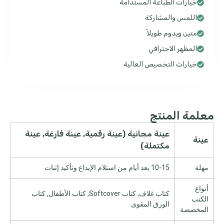
خيارات الطباعة المستدامة
اللمس والمشاركة
متين ويدوم طويلاً
المظهر الاحترافي
خيارات التخصيص العالية
معلمة المنتج
عينة مجانية (عينة رقمية, عينة فارغة, عينة
عينة
مكتملة)
مهلة
10-15 بعد أيام من استلام الإيداع وتأكيد إثبات
أنواع
كتاب غلاف, كتاب Softcover, كتاب الأطفال, كتاب
الكتب
الورق المقوى
المخصصة