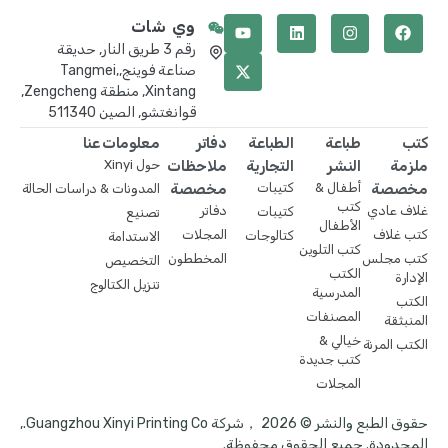
وي شات
رقم 3 طريق النار, حديقة
صناعة فوينج,Tangmei,
Xintang, منطقة Zengcheng,
قوانغتشو, الصين 511340
كتب
طباعة
الطباعة
دفاتر
معلومات عنا
ملزمة
النشر
التجارية
ملاحظات
حول Xinyi
مخصصة
أطفال &
كتيبات
مخصصة
المدونات & دراسات الحالة
كتب
غلاف عادي
دفاتر
كتيبات
تصنيع
الأطفال
كتب غلاف
المجلات
كتالوجات
الاستدامة
كتب التلوين
كتب مجلس
المخططون
التخصيص
الكتب
الإدارة
تنزيل الكتالوج
المدرسية
الكتب
المصنفات
المنبثقة
خيالي &
الكتب المرنة
كتب جديدة
المجلات
حقوق الطبع والنشر © 2026 ，شركة Guangzhou Xinyi Printing Co.,
المحدودة. جميع الحقوق محفوظة.