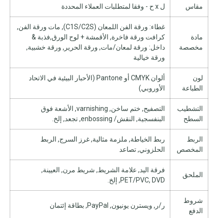
مقاس
ل x ح - وفقا لمتطلبات العملاء المحددة
غطاء: ورقة الفن اللمعان (C1S/C2S), مات ورقة الفن,
مادة
كرافت ورقة فاخرة, الأقمشة + لوح الورق,فذبة &
مخصصة
داخل: ورقة لمعان/مات, ورقة الحرير, ورقة خشبية,
ورقة خيالية
لون
ألوان CMYK أو Pantone (الأحبار البيئية في الاتحاد
الطباعة
الأوروبي)
التشطيب
التصفيح, ختم ساخن, varnishing, الأشعة فوق
السطح
البنفسجية, النقش/ enbossing, تجعد, إلخ.
الربط
ربط الخياطة, ملزمة مثالية, غرز السرج, الربط
المخصص
الحلزوني, تصاعد
فرقة اليد, علامة الشريط, شريط مرن, العيينة,
الملحق
PET/PVC, DVD, إلخ.
شروط
ر/ر, ويسترن يونيون, PayPal, بطاقة إئتمان
الدفع