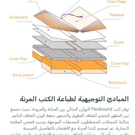
المبادئ التوجيهية لطباعة الكتب المرنة
توفر كتب Flexibound التوازن المثالي بين المتانة والمرونة، حيث تجمع
بين المظهر المتميز للغلاف المقوى والشعور بخفة الوزن للغلاف الناعم.
مثالية للمجلات, المخططون, المصنفات الموجهة, وسرد قصص العلامة
التجارية, تم تصميم كتبنا المرنة مع الاهتمام بالتفاصيل اللمسية
والتحسين الهيكلي. خيارات الغلاف: يتم تصنيع الأغطية عن طريق تغليف