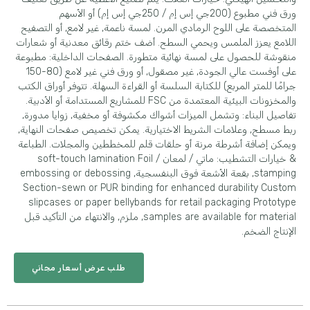
ورق فني مطبوع (200جي إس إم / 250جي إس إم) أو الأسهم
المتخصصة على اللوح الرمادي المرن. لمسة ناعمة, غير لامع, أو التصفيح
اللامع يعزز الملمس ويحمي السطح. أضف ختم رقائق معدنية أو شعارات
منقوشة للحصول على لمسة نهائية متطورة. الصفحات الداخلية: مطبوعة
على أوفست عالي الجودة, غير مصقول, أو ورق فني غير لامع (80-150
جرامًا للمتر المربع) للكتابة السلسة أو القراءة السهلة. تتوفر أوراق الكتب
والمخزونات البيئية المعتمدة من FSC للمشاريع المستدامة أو الأدبية.
تفاصيل البناء: وتشمل الميزات أشواك مكشوفة أو مخفية, زوايا مدورة,
ربط مسطح, وعلامات الشريط الاختيارية. يمكن تخصيص صفحات النهاية,
ويمكن إضافة أشرطة مرنة أو حلقات قلم للمخططين والمجلات. الطباعة
& خيارات التشطيب: ماتي / لمعان /
soft-touch lamination Foil
stamping
, بقعة الأشعة فوق البنفسجية,
embossing or debossing
Section-sewn or PUR binding for enhanced durability Custom
slipcases or paper bellybands for retail packaging Prototype
samples are available for material
, ملزم, والانتهاء من التأكيد قبل
الإنتاج الضخم.
طلب عرض أسعار مجاني