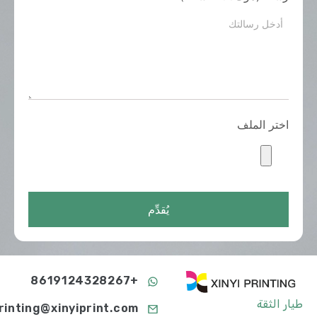
اختر الملف
يُقدِّم
+8619124328267
طيار الثقة
printing@xinyiprint.com